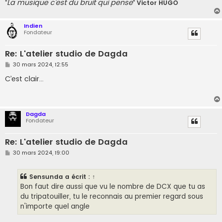
La musique c'est du bruit qui pense
"
"
Victor HUGO
Indien
Fondateur
Re: L'atelier studio de Dagda
M
30 mars 2024, 12:55
e
s
C’est clair…
s
a
g
e
Dagda
Fondateur
Re: L'atelier studio de Dagda
M
30 mars 2024, 19:00
e
s
s
Sensunda
a écrit :
↑
a
g
Bon faut dire aussi que vu le nombre de DCX que tu as
e
du tripatouiller, tu le reconnais au premier regard sous
n'importe quel angle