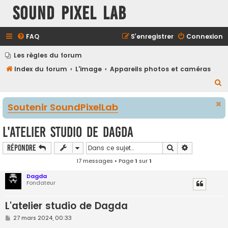
Sound Pixel Lab
FAQ
S’enregistrer
Connexion
Les règles du forum
Index du forum
L'image
Appareils photos et caméras
R
e
Soutenir SoundPixelLab
c
h
L'atelier studio de Dagda
e
Rechercher
Recherche a
Répondre
r
17 messages • Page
1
sur
1
c
h
Dagda
Fondateur
e
r
L'atelier studio de Dagda
M
27 mars 2024, 00:33
e