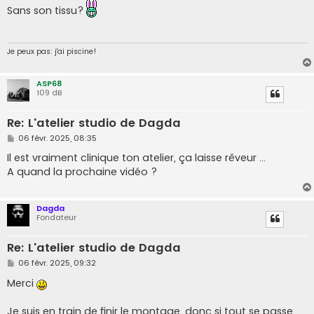
s
Sans son tissu?
s
a
g
e
Je peux pas: j'ai piscine!
ASP68
109 dB
Re: L'atelier studio de Dagda
M
06 févr. 2025, 08:35
e
s
Il est vraiment clinique ton atelier, ça laisse rêveur ...
s
A quand la prochaine vidéo ?
a
g
e
Dagda
Fondateur
Re: L'atelier studio de Dagda
M
06 févr. 2025, 09:32
e
s
Merci
s
a
g
Je suis en train de finir le montage, donc si tout se passe