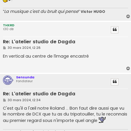
La musique c'est du bruit qui pense
"
"
Victor HUGO
THXRD
130 dB
Re: L'atelier studio de Dagda
M
30 mars 2024, 12:28
e
s
En vertical au centre de l’image encastré
s
a
g
e
Sensunda
Fondateur
Re: L'atelier studio de Dagda
M
30 mars 2024, 12:34
e
s
C'est qu'il a l'œil notre Roland ... Bon faut dire aussi que vu
s
le nombre de DCX que tu as du tripatouiller, tu le reconnais
a
g
au premier regard sous n'importe quel angle
e