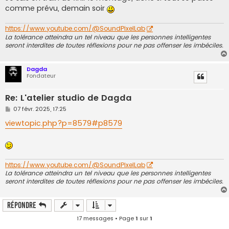
e
comme prévu, demain soir
https://www.youtube.com/@SoundPixelLab
La tolérance atteindra un tel niveau que les personnes intelligentes
seront interdites de toutes réflexions pour ne pas offenser les imbéciles.
Dagda
Fondateur
Re: L'atelier studio de Dagda
M
07 févr. 2025, 17:25
e
s
viewtopic.php?p=8579#p8579
s
a
g
e
https://www.youtube.com/@SoundPixelLab
La tolérance atteindra un tel niveau que les personnes intelligentes
seront interdites de toutes réflexions pour ne pas offenser les imbéciles.
Répondre
17 messages • Page
1
sur
1