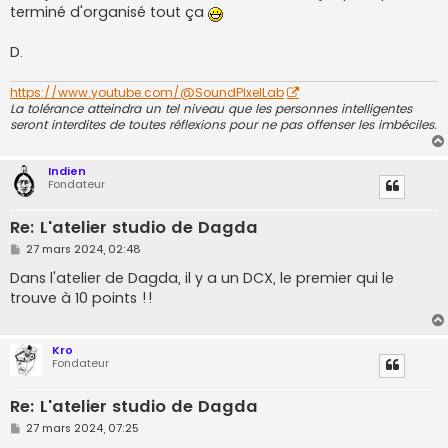
terminé d'organisé tout ça
D.
https://www.youtube.com/@SoundPixelLab
La tolérance atteindra un tel niveau que les personnes intelligentes
seront interdites de toutes réflexions pour ne pas offenser les imbéciles.
Indien
Fondateur
Re: L'atelier studio de Dagda
M
27 mars 2024, 02:48
e
s
Dans l'atelier de Dagda, il y a un DCX, le premier qui le
s
trouve à 10 points !!
a
g
e
Kro
Fondateur
Re: L'atelier studio de Dagda
M
27 mars 2024, 07:25
e