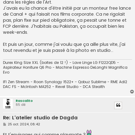
dans les règles de l'Art.
J'avais eu la chance d'être initié par un monteur free lance
de Canal + qui faisait nos films corporate. Ca ne rigolait
pas, plan fixe sur pied obligatoire, ça pesait une tonne et
FCP derrière. J'habitais au Pakistan, ça occupait bien les
week-ends.
Et puis un jour, comme j'ai voulu que ça aille plus vite, j'ai
tout revendu et je suis passé à la photo en studio…
Durex King Size XXL (boites de 12 !) - Lave Linge LG F1222QD5 -
Aspirateur Honiture Q6 Pro - Machine Espresso DeLonghi Magnifica
Evo
IFI Zen Stream - Roon Synology 1522+ - Qobuz Sublime - RME Adi2
DAC FS - McIntosh MA252 - Revel Studio - DCA Stealth
Rascalito
85 dB
Re: L'atelier studio de Dagda
M
25 oct. 2024, 08:42
e
s
Et t'envisages qui comme playmate ?