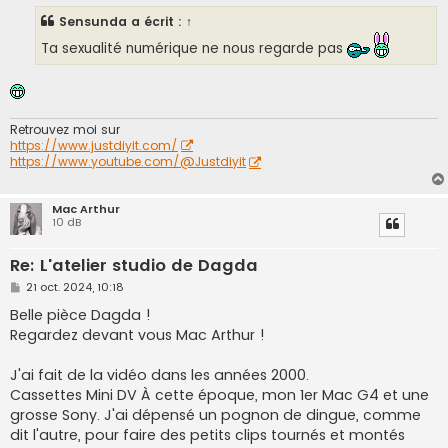
s
Sensunda
a écrit :
↑
a
g
Ta sexualité numérique ne nous regarde pas
e
Retrouvez moi sur
https://www.justdiyit.com/
https://www.youtube.com/@Justdiyit
Mac Arthur
10 dB
Re: L'atelier studio de Dagda
M
21 oct. 2024, 10:18
e
s
Belle pièce Dagda !
s
Regardez devant vous Mac Arthur !
a
g
e
J'ai fait de la vidéo dans les années 2000.
Cassettes Mini DV À cette époque, mon 1er Mac G4 et une
grosse Sony. J'ai dépensé un pognon de dingue, comme
dit l'autre, pour faire des petits clips tournés et montés