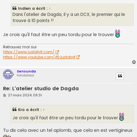
s
s
Indien
a écrit :
↑
a
g
Dans l'atelier de Dagda, il y a un DCX, le premier qui le
e
trouve à 10 points !!
Je crois qu'il faut être un peu tordu pour le trouver
Retrouvez moi sur
https://www.justdiyit.com/
https://www.youtube.com/@Justdiyit
Sensunda
Fondateur
Re: L'atelier studio de Dagda
M
27 mars 2024, 09:31
e
s
s
Kro
a écrit :
↑
a
g
Je crois qu'il faut être un peu tordu pour le trouver
e
Tu dis cela avec un tel aplomb, que cela en est vertigineux
.