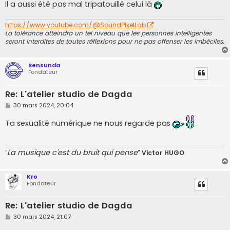
Il a aussi été pas mal tripatouillé celui là
https://www.youtube.com/@SoundPixelLab
La tolérance atteindra un tel niveau que les personnes intelligentes
seront interdites de toutes réflexions pour ne pas offenser les imbéciles.
Sensunda
Fondateur
Re: L'atelier studio de Dagda
M
30 mars 2024, 20:04
e
s
Ta sexualité numérique ne nous regarde pas
s
a
g
e
La musique c'est du bruit qui pense
"
"
Victor HUGO
Kro
Fondateur
Re: L'atelier studio de Dagda
M
30 mars 2024, 21:07
e
s