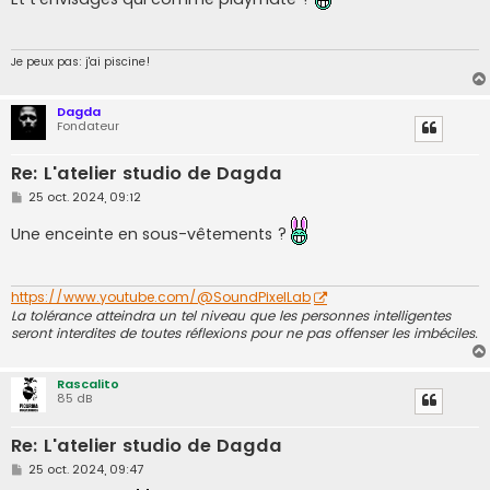
s
a
g
e
Je peux pas: j'ai piscine!
Dagda
Fondateur
Re: L'atelier studio de Dagda
M
25 oct. 2024, 09:12
e
s
Une enceinte en sous-vêtements ?
s
a
g
e
https://www.youtube.com/@SoundPixelLab
La tolérance atteindra un tel niveau que les personnes intelligentes
seront interdites de toutes réflexions pour ne pas offenser les imbéciles.
Rascalito
85 dB
Re: L'atelier studio de Dagda
M
25 oct. 2024, 09:47
e