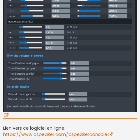
Lien vers ce logiciel en ligne:
https://www.dspeaker.com/dspeakerconsole