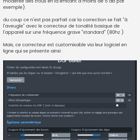
modérée des trous en la limitant a moins de 5 db par
exemple).
du coup ce n'est pas parfait car la correction se fait "à
l'aveugle" avec le correcteur de tonalité basique de
l'appareil sur une fréquence grave "standard" (80hz )
Mais, ce correcteur est customisable via leur logiciel en
ligne qui se présente ainsi :