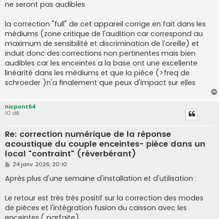
ne seront pas audibles
la correction "full" de cet appareil corrige en fait dans les
médiums (zone critique de l'audition car correspond au
maximum de sensibilité et discrimination de l'oreille) et
induit donc des corrections non pertinentes mais bien
audibles car les enceintes a la base ont une excellente
linéarité dans les médiums et que la pièce (>freq de
schroeder )n'a finalement que peux d'impact sur elles
nicpont64
10 dB
Re: correction numérique de la réponse
acoustique du couple enceintes- pièce dans un
local "contraint" (réverbérant)
M
24 janv. 2026, 20:10
e
s
Après plus d'une semaine d'installation et d'utilisation :
s
a
g
Le retour est très très positif sur la correction des modes
e
de pièces et l'intégration fusion du caisson avec les
enceintes.( parfaite)