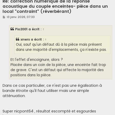
Re: correction numérique de la réponse
acoustique du couple enceintes- pièce dans un
local "contraint" (réverbérant)
M
13 janv. 2026, 07:33
e
s
s
Pio2001
a écrit :
↑
a
g
e
xnwrx
a écrit :
↑
Oui, sauf qu'un défaut dû à la pièce mais présent
dans une majorité d'emplacements, ça n'existe pas.
Et l'effet d'encoignure, alors ?
Placée dans un coin de la pièce, une enceinte fait trop
de grave. C'est un défaut qui affecte la majorité des
positions dans la pièce.
Dans ce cas particulier, ce n'est pas une égalisation à
bande étroite qu'il faut utiliser mais une simple
atténuation.
Super nicpont64 , résultat escompté et esgourdes