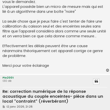
vous le demandez.
a
g
L'appareil possède bien un micro de mesure mais qui est
e
lié à un algorithme dans une boîte "noire"
La seule chose que je peux faire c'est tenter de faire une
calibration du caisson seul et des enceintes seules sans
filtre que l'appareil considéra alors comme une seule unité
et on verra bien ce que cela donne comme mesure...
Effectivement les délais peuvent être une cause
néanmoins théoriquement cet appareil corrige ce genre
de problème.
Merci pour votre éclairage
Pio2001
130 dB
Re: correction numérique de la réponse
acoustique du couple enceintes- pièce dans un
local "contraint" (réverbérant)
M
12 janv. 2026, 21:28
e