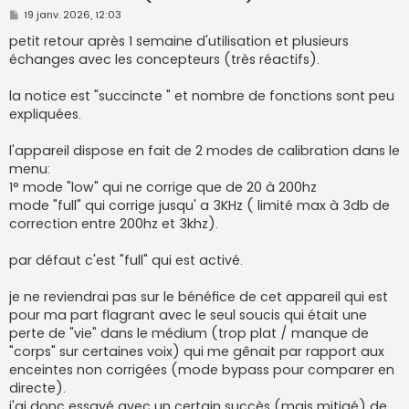
M
19 janv. 2026, 12:03
e
s
petit retour après 1 semaine d'utilisation et plusieurs
s
échanges avec les concepteurs (très réactifs).
a
g
e
la notice est "succincte " et nombre de fonctions sont peu
expliquées.
l'appareil dispose en fait de 2 modes de calibration dans le
menu:
1° mode "low" qui ne corrige que de 20 à 200hz
mode "full" qui corrige jusqu' a 3KHz ( limité max à 3db de
correction entre 200hz et 3khz).
par défaut c'est "full" qui est activé.
je ne reviendrai pas sur le bénéfice de cet appareil qui est
pour ma part flagrant avec le seul soucis qui était une
perte de "vie" dans le médium (trop plat / manque de
"corps" sur certaines voix) qui me gênait par rapport aux
enceintes non corrigées (mode bypass pour comparer en
directe).
j'ai donc essayé avec un certain succès (mais mitigé) de