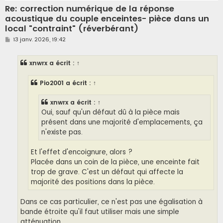
Re: correction numérique de la réponse
acoustique du couple enceintes- pièce dans un
local "contraint" (réverbérant)
M
13 janv. 2026, 19:42
e
s
s
xnwrx
a écrit :
↑
a
g
e
Pio2001
a écrit :
↑
xnwrx
a écrit :
↑
Oui, sauf qu'un défaut dû à la pièce mais
présent dans une majorité d'emplacements, ça
n'existe pas.
Et l'effet d'encoignure, alors ?
Placée dans un coin de la pièce, une enceinte fait
trop de grave. C'est un défaut qui affecte la
majorité des positions dans la pièce.
Dans ce cas particulier, ce n'est pas une égalisation à
bande étroite qu'il faut utiliser mais une simple
atténuation.