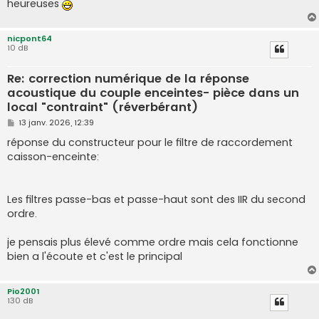
heureuses
nicpont64
10 dB
Re: correction numérique de la réponse
acoustique du couple enceintes- pièce dans un
local "contraint" (réverbérant)
M
13 janv. 2026, 12:39
e
s
réponse du constructeur pour le filtre de raccordement
s
caisson-enceinte:
a
g
e
Les filtres passe-bas et passe-haut sont des IIR du second
ordre.
je pensais plus élevé comme ordre mais cela fonctionne
bien a l'écoute et c'est le principal
Pio2001
130 dB