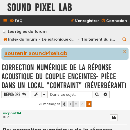
Sound Pixel Lab
FAQ
S’enregistrer
Connexion
Les règles du forum
R
Index du forum
L'électronique audio et vidéo
Traitement du signal & DSP
e
Soutenir SoundPixelLab
c
h
correction numérique de la réponse
e
acoustique du couple enceintes- pièce
r
dans un local "contraint" (réverbérant)
c
h
Rechercher
Recherche a
Répondre
e
75 messages
1
2
3
4
Précédente
r
nicpont64
10 dB