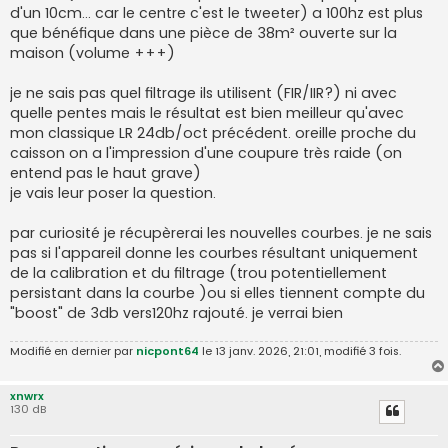
d'un 10cm... car le centre c'est le tweeter) a 100hz est plus
que bénéfique dans une pièce de 38m² ouverte sur la
maison (volume +++)
je ne sais pas quel filtrage ils utilisent (FIR/IIR?) ni avec
quelle pentes mais le résultat est bien meilleur qu'avec
mon classique LR 24db/oct précédent. oreille proche du
caisson on a l'impression d'une coupure très raide (on
entend pas le haut grave)
je vais leur poser la question.
par curiosité je récupèrerai les nouvelles courbes. je ne sais
pas si l'appareil donne les courbes résultant uniquement
de la calibration et du filtrage (trou potentiellement
persistant dans la courbe )ou si elles tiennent compte du
"boost" de 3db vers120hz rajouté. je verrai bien
Modifié en dernier par
nicpont64
le 13 janv. 2026, 21:01, modifié 3 fois.
xnwrx
130 dB