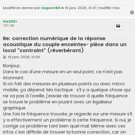
Modifié en dernier par
nicpont64
le 19 janv. 2026, 13:47, modifié 1 fois.
Pio2001
130 dB
Re: correction numérique de la réponse
acoustique du couple enceintes- pièce dans un
local "contraint" (réverbérant)
M
19 janv. 2026, 13:29
e
s
Bonjour,
s
Dans le cas d'une mesure en un seul point, ce n'est pas
a
g
étonnant.
e
Si on fait des mesures en plusieurs points ou avec micro
mobile, ça dépend. Ma tactique : s'il y a quelque chose qui
ne va pas à l'oreille, j'essaie de trouver à quelle fréquence
se trouve le problème en jouant avec un égaliseur
graphique.
Une fois la fréquence trouvée, je regarde sur une mesure s'il
y a effectivement un problème à cette fréquence. Si oui, je
corrige ce problème tant bien quel mal. Même avec ces
infos c'est difficile de trouver la bonne correction, car on