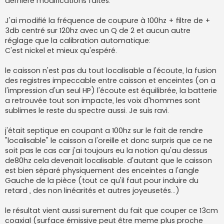
dernière modifications faites:
J'ai modifié la fréquence de coupure à 100hz + filtre de +
3db centré sur 120hz avec un Q de 2 et aucun autre
réglage que la calibration automatique:
C'est nickel et mieux qu'espéré.
le caisson n'est pas du tout localisable a l'écoute, la fusion
des registres impeccable entre caisson et enceintes (on a
l'impression d'un seul HP) l'écoute est équilibrée, la batterie
a retrouvée tout son impacte, les voix d'hommes sont
sublimes le reste du spectre aussi. Je suis ravi.
j'était septique en coupant a 100hz sur le fait de rendre
"localisable" le caisson a l'oreille et donc surpris que ce ne
soit pas le cas car j'ai toujours eu la notion qu'au dessus
de80hz cela devenait localisable. d'autant que le caisson
est bien séparé physiquement des enceintes a l'angle
Gauche de la pièce (tout ce qu'il faut pour induire du
retard , des non linéarités et autres joyeusetés...)
le résultat vient aussi surement du fait que couper ce 13cm
coaxial (surface émissive peut être meme plus proche