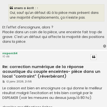
s
s
xnwrx
a écrit :
↑
a
g
Oui, sauf qu'un défaut dû à la pièce mais présent dans
e
une majorité d'emplacements, ça n'existe pas.
Et l'effet d'encoignure, alors ?
Placée dans un coin de la pièce, une enceinte fait trop de
grave. C'est un défaut qui affecte la majorité des positions
dans la pièce.
nicpont64
10 dB
Re: correction numérique de la réponse
acoustique du couple enceintes- pièce dans un
local "contraint" (réverbérant)
M
12 janv. 2026, 21:56
e
s
Le caisson est bien en encoignure ce qui donne le meilleur
s
résultat malgré l'excitation et très bien corrigé par le
a
g
DSPEAKER (voir les mesures au dessus jusqu'à 80 hz).
e