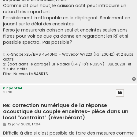
s
Comme dit plus haut, le caisson actif peut introduire un
a
g
retard très important.
e
Possiblement Irrattrapable en le déplaçant. Seulement en
jouant sur le délai des enceintes.
Perso je mesurerais caisson seul et enceintes seules sans
filtres pour voir ce que ça donne en regardant les RF et si
possible spectro.. Pas possible?
1: X-Shape x25/BMS 4540Nd - Wavecor WF223 (Fx 1200Hz) et 2 subs
actifs
2: (dort dans le garage) Bi-Radial (1.4 / 18's ND3SN)- JBL 2020H et
2 subs actifs
Filtre: Nuoxun LM848RTS
nicpont64
10 dB
Re: correction numérique de la réponse
acoustique du couple enceintes- pièce dans un
local "contraint" (réverbérant)
M
12 janv. 2026, 17:04
e
s
Difficile à dire si c'est possible de faire des mesures comme
s