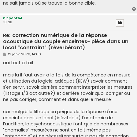
ne sait jamais où se trouve la bonne cible.
nicpont64
10 dB
Re: correction numérique de la réponse
acoustique du couple enceintes- pièce dans un
local "contraint" (réverbérant)
M
19 janv. 2026, 14:00
e
s
oui tout a fait.
s
a
g
mais la il faut avoir a la fois de la compétence en mesure
e
et utilisation du logiciel adéquat (REW) savoir comment
s'en servir, savoir derrière comment interpréter les mesures
(lissage 1/3 oct autre?) et derrière savoir quoi corriger ou
ne pas corriger, comment et dans quelle mesure!
car malgré le filtrage en peigne de la réponse d'une
enceinte dans un local (inévitable) l'anatomie de
l'audition, la psychoacoustique font que de nombreuses
"anomalies" mesurées ne sont en fait même pas
"entendable" et ne nécessitent surtout pas de correction