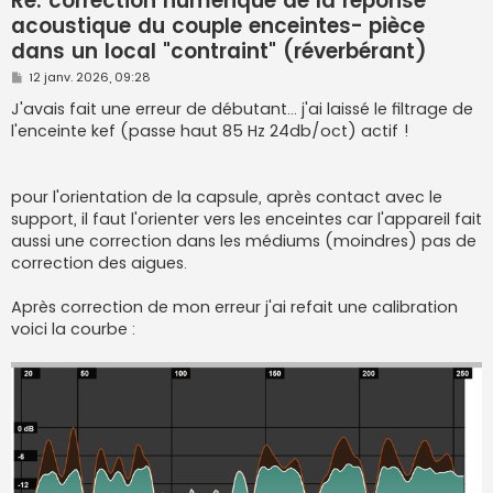
Re: correction numérique de la réponse
acoustique du couple enceintes- pièce
dans un local "contraint" (réverbérant)
M
12 janv. 2026, 09:28
e
s
J'avais fait une erreur de débutant... j'ai laissé le filtrage de
s
l'enceinte kef (passe haut 85 Hz 24db/oct) actif !
a
g
e
pour l'orientation de la capsule, après contact avec le
support, il faut l'orienter vers les enceintes car l'appareil fait
aussi une correction dans les médiums (moindres) pas de
correction des aigues.
Après correction de mon erreur j'ai refait une calibration
voici la courbe :