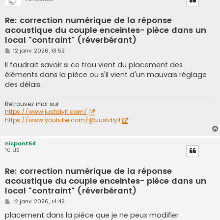
Re: correction numérique de la réponse
acoustique du couple enceintes- pièce dans un
local "contraint" (réverbérant)
M
12 janv. 2026, 13:52
e
s
Il faudrait savoir si ce trou vient du placement des
s
éléments dans la pièce ou s'il vient d'un mauvais réglage
a
g
des délais.
e
Retrouvez moi sur
https://www.justdiyit.com/
https://www.youtube.com/@Justdiyit
nicpont64
10 dB
Re: correction numérique de la réponse
acoustique du couple enceintes- pièce dans un
local "contraint" (réverbérant)
M
12 janv. 2026, 14:42
e
s
placement dans la pièce que je ne peux modifier
s