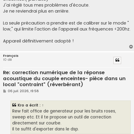
J'ai réglé tous mes problèmes d'écoute.
Je ne reviendrai plus en arrière.
La seule précaution a prendre est de calibrer sur le mode "
low," qui limite l'action de l'appareil aux fréquences <200hz.
Appareil définitivement adopté !
François
10 dB
Re: correction numérique de la réponse
acoustique du couple enceintes- pièce dans un
local "contraint" (réverbérant)
M
06 juil. 2026, 19:58
e
s
s
Kro
a écrit :
↑
a
g
Rew fait office de generateur pour les bruits roses,
e
sweep etc. Et il te propose un outil de correction
directement sur courbe.
Il te suffit d'exporter dans le dsp.