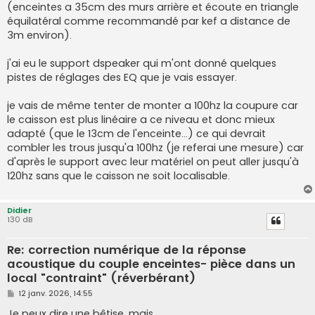
(enceintes a 35cm des murs arrière et écoute en triangle
a
g
équilatéral comme recommandé par kef a distance de
e
3m environ).
j'ai eu le support dspeaker qui m'ont donné quelques
pistes de réglages des EQ que je vais essayer.
je vais de même tenter de monter a 100hz la coupure car
le caisson est plus linéaire a ce niveau et donc mieux
adapté (que le 13cm de l'enceinte...) ce qui devrait
combler les trous jusqu'a 100hz (je referai une mesure) car
d'après le support avec leur matériel on peut aller jusqu'à
120hz sans que le caisson ne soit localisable.
Didier
130 dB
Re: correction numérique de la réponse
acoustique du couple enceintes- pièce dans un
local "contraint" (réverbérant)
M
12 janv. 2026, 14:55
e
s
Je peux dire une bêtise, mais,