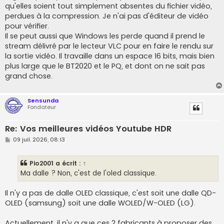
g
qu'elles soient tout simplement absentes du fichier vidéo,
e
perdues à la compression. Je n'ai pas d'éditeur de vidéo
pour vérifier.
Il se peut aussi que Windows les perde quand il prend le
stream délivré par le lecteur VLC pour en faire le rendu sur
la sortie vidéo. Il travaille dans un espace 16 bits, mais bien
plus large que le BT2020 et le PQ, et dont on ne sait pas
grand chose.
Sensunda
Fondateur
Re: Vos meilleures vidéos Youtube HDR
M
09 juil. 2026, 08:13
e
s
s
Pio2001
a écrit :
↑
a
g
Ma dalle ? Non, c'est de l'oled classique.
e
Il n'y a pas de dalle OLED classique, c'est soit une dalle QD-
OLED (samsung) soit une dalle WOLED/W-OLED (LG).
Actuellement, il n'y a que ces 2 fabricants à proposer des