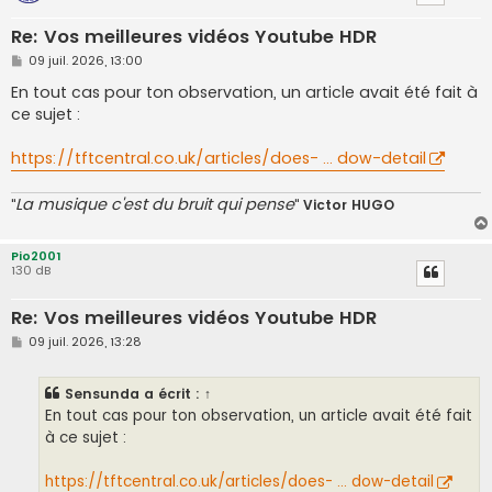
Re: Vos meilleures vidéos Youtube HDR
M
09 juil. 2026, 13:00
e
s
En tout cas pour ton observation, un article avait été fait à
s
ce sujet :
a
g
e
https://tftcentral.co.uk/articles/does- ... dow-detail
La musique c'est du bruit qui pense
"
"
Victor HUGO
Pio2001
130 dB
Re: Vos meilleures vidéos Youtube HDR
M
09 juil. 2026, 13:28
e
s
s
Sensunda
a écrit :
↑
a
g
En tout cas pour ton observation, un article avait été fait
e
à ce sujet :
https://tftcentral.co.uk/articles/does- ... dow-detail