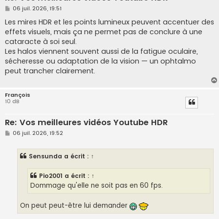
M
06 juil. 2026, 19:51
e
s
Les mires HDR et les points lumineux peuvent accentuer des
s
effets visuels, mais ça ne permet pas de conclure à une
a
g
cataracte à soi seul.
e
Les halos viennent souvent aussi de la fatigue oculaire,
sécheresse ou adaptation de la vision — un ophtalmo
peut trancher clairement.
François
10 dB
Re: Vos meilleures vidéos Youtube HDR
M
06 juil. 2026, 19:52
e
s
s
Sensunda
a écrit :
↑
a
g
e
Pio2001
a écrit :
↑
Dommage qu'elle ne soit pas en 60 fps.
On peut peut-être lui demander