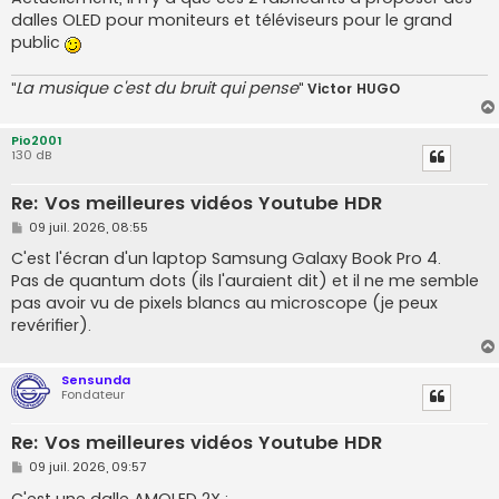
dalles OLED pour moniteurs et téléviseurs pour le grand
public
La musique c'est du bruit qui pense
"
"
Victor HUGO
Pio2001
130 dB
Re: Vos meilleures vidéos Youtube HDR
M
09 juil. 2026, 08:55
e
s
C'est l'écran d'un laptop Samsung Galaxy Book Pro 4.
s
Pas de quantum dots (ils l'auraient dit) et il ne me semble
a
g
pas avoir vu de pixels blancs au microscope (je peux
e
revérifier).
Sensunda
Fondateur
Re: Vos meilleures vidéos Youtube HDR
M
09 juil. 2026, 09:57
e
s
C'est une dalle AMOLED 2X :