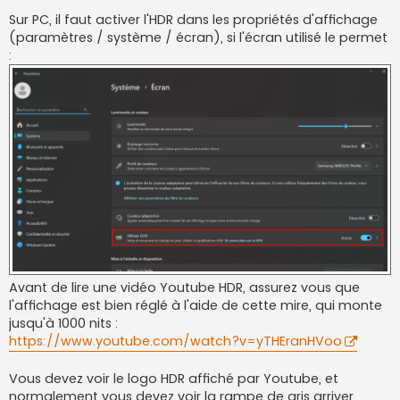
a
g
Sur PC, il faut activer l'HDR dans les propriétés d'affichage
e
(paramètres / système / écran), si l'écran utilisé le permet
:
Avant de lire une vidéo Youtube HDR, assurez vous que
l'affichage est bien réglé à l'aide de cette mire, qui monte
jusqu'à 1000 nits :
https://www.youtube.com/watch?v=yTHEranHVoo
Vous devez voir le logo HDR affiché par Youtube, et
normalement vous devez voir la rampe de gris arriver