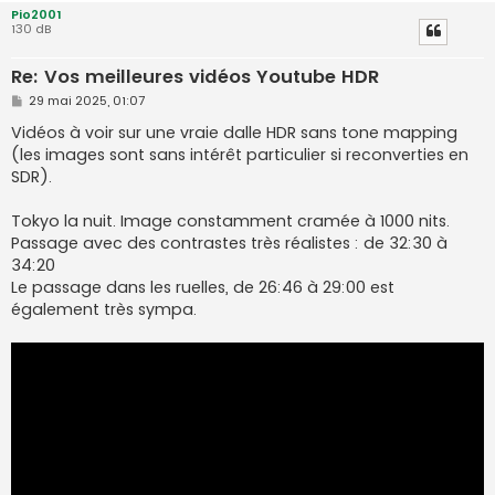
Pio2001
130 dB
Re: Vos meilleures vidéos Youtube HDR
M
29 mai 2025, 01:07
e
s
Vidéos à voir sur une vraie dalle HDR sans tone mapping
s
(les images sont sans intérêt particulier si reconverties en
a
g
SDR).
e
Tokyo la nuit. Image constamment cramée à 1000 nits.
Passage avec des contrastes très réalistes : de 32:30 à
34:20
Le passage dans les ruelles, de 26:46 à 29:00 est
également très sympa.