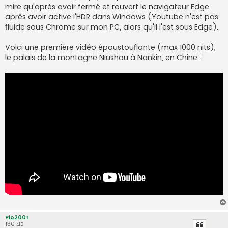
mire qu'après avoir fermé et rouvert le navigateur Edge
après avoir active l'HDR dans Windows (Youtube n'est pas
fluide sous Chrome sur mon PC, alors qu'il l'est sous Edge).
Voici une première vidéo époustouflante (max 1000 nits),
le palais de la montagne Niushou à Nankin, en Chine :
Pio2001
130 dB