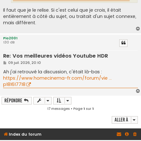
Il faut que je le relise. Si c'est celui que je crois, il était
entièrement à côté du sujet, ou traitait d'un sujet connexe,
mais différent.
Pio2001
130 dB
Re: Vos meilleures vidéos Youtube HDR
M
09 juil. 2026, 20:10
e
s
Ah j'ai retrouvé la discussion, c'était là-bas :
s
https://www.homecinema-fr.com/forum/vie ...
a
g
p181617718
e
Répondre
17 messages • Page
1
sur
1
Aller à
Index du forum