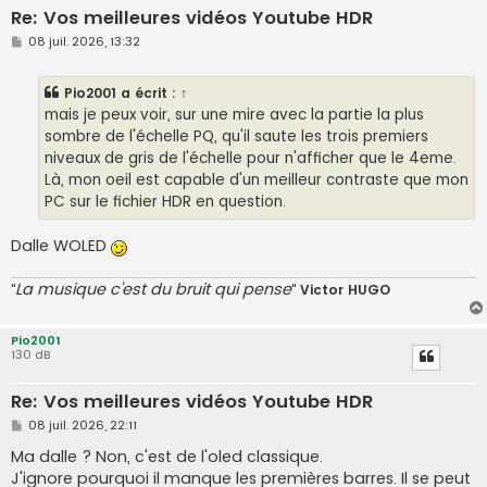
Re: Vos meilleures vidéos Youtube HDR
M
08 juil. 2026, 13:32
e
s
s
Pio2001
a écrit :
↑
a
g
mais je peux voir, sur une mire avec la partie la plus
e
sombre de l'échelle PQ, qu'il saute les trois premiers
niveaux de gris de l'échelle pour n'afficher que le 4eme.
Là, mon oeil est capable d'un meilleur contraste que mon
PC sur le fichier HDR en question.
Dalle WOLED
La musique c'est du bruit qui pense
"
"
Victor HUGO
Pio2001
130 dB
Re: Vos meilleures vidéos Youtube HDR
M
08 juil. 2026, 22:11
e
s
Ma dalle ? Non, c'est de l'oled classique.
s
J'ignore pourquoi il manque les premières barres. Il se peut
a