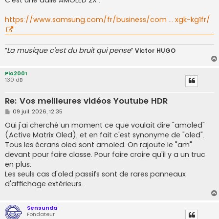
s
a
g
https://www.samsung.com/fr/business/com ... xgk-kg1fr/
e
La musique c'est du bruit qui pense
"
"
Victor HUGO
Pio2001
130 dB
Re: Vos meilleures vidéos Youtube HDR
M
09 juil. 2026, 12:35
e
s
Oui j'ai cherché un moment ce que voulait dire "amoled"
s
(Active Matrix Oled), et en fait c'est synonyme de "oled".
a
g
Tous les écrans oled sont amoled. On rajoute le "am"
e
devant pour faire classe. Pour faire croire qu'il y a un truc
en plus.
Les seuls cas d'oled passifs sont de rares panneaux
d'affichage extérieurs.
Sensunda
Fondateur