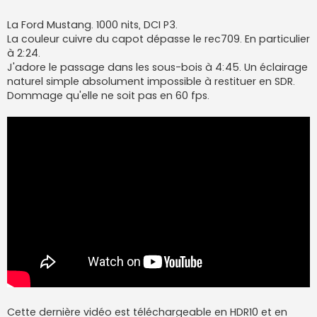
La Ford Mustang. 1000 nits, DCI P3.
La couleur cuivre du capot dépasse le rec709. En particulier
à 2:24.
J'adore le passage dans les sous-bois à 4:45. Un éclairage
naturel simple absolument impossible à restituer en SDR.
Dommage qu'elle ne soit pas en 60 fps.
Cette dernière vidéo est téléchargeable en HDR10 et en