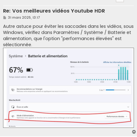
Re: Vos meilleures vidéos Youtube HDR
M
31 mars 2025, 13:17
e
s
Autre astuce pour éviter les saccades dans les vidéos, sous
s
Windows, vérifiez dans Paramètres / Système / Batterie et
a
g
alimentation, que l'option "performances élevées" est
e
sélectionnée.