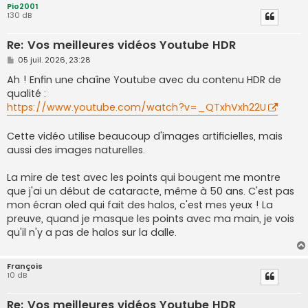
Pio2001
130 dB
Re: Vos meilleures vidéos Youtube HDR
M
05 juil. 2026, 23:28
e
s
Ah ! Enfin une chaîne Youtube avec du contenu HDR de
s
qualité :
a
g
https://www.youtube.com/watch?v=_QTxhVxh22U
e
Cette vidéo utilise beaucoup d'images artificielles, mais
aussi des images naturelles.
La mire de test avec les points qui bougent me montre
que j'ai un début de cataracte, même à 50 ans. C'est pas
mon écran oled qui fait des halos, c'est mes yeux ! La
preuve, quand je masque les points avec ma main, je vois
qu'il n'y a pas de halos sur la dalle.
François
10 dB
Re: Vos meilleures vidéos Youtube HDR