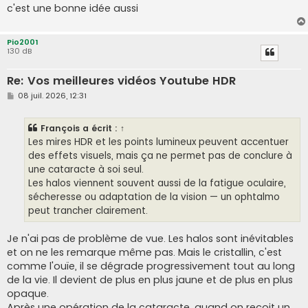
c'est une bonne idée aussi
Pio2001
130 dB
Re: Vos meilleures vidéos Youtube HDR
M
08 juil. 2026, 12:31
e
s
s
François
a écrit :
↑
a
g
Les mires HDR et les points lumineux peuvent accentuer
e
des effets visuels, mais ça ne permet pas de conclure à
une cataracte à soi seul.
Les halos viennent souvent aussi de la fatigue oculaire,
sécheresse ou adaptation de la vision — un ophtalmo
peut trancher clairement.
Je n'ai pas de problème de vue. Les halos sont inévitables
et on ne les remarque même pas. Mais le cristallin, c'est
comme l'ouïe, il se dégrade progressivement tout au long
de la vie. Il devient de plus en plus jaune et de plus en plus
opaque.
Après une opération de la cataracte, quand on reçoit un