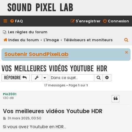
Sound Pixel Lab
FAQ
S’enregistrer
Connexion
Les règles du forum
R
Index du forum
L'image
Téléviseurs et moniteurs
e
Soutenir SoundPixelLab
c
h
Vos meilleures vidéos Youtube HDR
e
Rechercher
Recherche a
Répondre
r
17 messages • Page
1
sur
1
c
h
Pio2001
130 dB
e
r
Vos meilleures vidéos Youtube HDR
M
31 mars 2025, 00:50
e
s
Si vous avez Youtube en HDR...
s