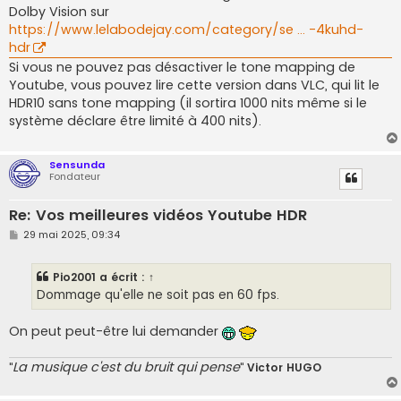
Dolby Vision sur
https://www.lelabodejay.com/category/se ... -4kuhd-
hdr
Si vous ne pouvez pas désactiver le tone mapping de
Youtube, vous pouvez lire cette version dans VLC, qui lit le
HDR10 sans tone mapping (il sortira 1000 nits même si le
système déclare être limité à 400 nits).
Sensunda
Fondateur
Re: Vos meilleures vidéos Youtube HDR
M
29 mai 2025, 09:34
e
s
s
Pio2001
a écrit :
↑
a
g
Dommage qu'elle ne soit pas en 60 fps.
e
On peut peut-être lui demander
La musique c'est du bruit qui pense
"
"
Victor HUGO