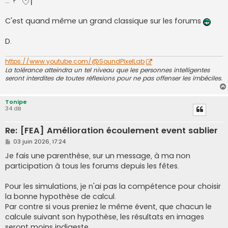
... ?
C'est quand même un grand classique sur les forums
D.
https://www.youtube.com/@SoundPixelLab
La tolérance atteindra un tel niveau que les personnes intelligentes
seront interdites de toutes réflexions pour ne pas offenser les imbéciles.
Tonipe
34 dB
Re: [FEA] Amélioration écoulement event sablier
M
03 juin 2026, 17:24
e
s
Je fais une parenthèse, sur un message, à ma non
s
participation à tous les forums depuis les fêtes.
a
g
e
Pour les simulations, je n'ai pas la compétence pour choisir
la bonne hypothèse de calcul.
Par contre si vous preniez le même évent, que chacun le
calcule suivant son hypothèse, les résultats en images
seront moins indigeste.