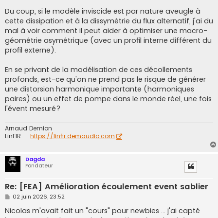
Du coup, si le modèle inviscide est par nature aveugle à
cette dissipation et à la dissymétrie du flux alternatif, j'ai du
mal à voir comment il peut aider à optimiser une macro-
géométrie asymétrique (avec un profil interne différent du
profil externe).
En se privant de la modélisation de ces décollements
profonds, est-ce qu'on ne prend pas le risque de générer
une distorsion harmonique importante (harmoniques
paires) ou un effet de pompe dans le monde réel, une fois
l'évent mesuré?
Arnaud Demion
LinFIR —
https://linfir.demaudio.com
Dagda
Fondateur
Re: [FEA] Amélioration écoulement event sablier
M
02 juin 2026, 23:52
e
s
Nicolas m'avait fait un "cours" pour newbies ... j'ai capté
s