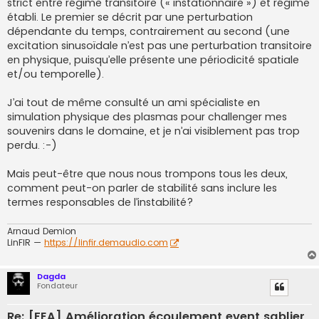
strict entre régime transitoire (« instationnaire ») et régime
établi. Le premier se décrit par une perturbation
dépendante du temps, contrairement au second (une
excitation sinusoïdale n’est pas une perturbation transitoire
en physique, puisqu’elle présente une périodicité spatiale
et/ou temporelle).
J’ai tout de même consulté un ami spécialiste en
simulation physique des plasmas pour challenger mes
souvenirs dans le domaine, et je n’ai visiblement pas trop
perdu. :-)
Mais peut-être que nous nous trompons tous les deux,
comment peut-on parler de stabilité sans inclure les
termes responsables de l’instabilité?
Arnaud Demion
LinFIR —
https://linfir.demaudio.com
Dagda
Fondateur
Re: [FEA] Amélioration écoulement event sablier