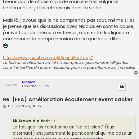
beaucoup de chose mais de manière très vulgarisé
a
g
finalement et je l'ai retransmis dans la vidéo.
e
Mais là, j'avoue que je ne comprends pas tout, même si, et
je pense que les discussions avec Nicolas en sont la cause,
j'arrive tout de même à entrevoir, à lire entre les lignes, à
commencer la compréhension de ce que vous dites !
https://www.youtube.com/@SoundPixelLab
La tolérance atteindra un tel niveau que les personnes intelligentes
seront interdites de toutes réflexions pour ne pas offenser les imbéciles.
Nicolas
Fondateur - Pro
Re: [FEA] Amélioration écoulement event sablier
M
03 juin 2026, 00:15
e
s
s
Arnwald
a écrit :
↑
a
g
Le fait que l'air fonctionne en "va-et-vient" (flux
e
alternatif) est justement le point central qui me pose un