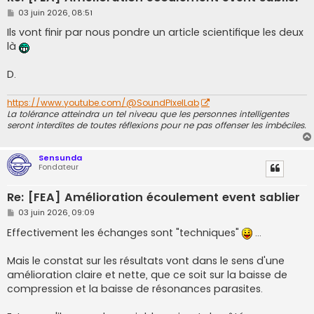
M
03 juin 2026, 08:51
e
s
Ils vont finir par nous pondre un article scientifique les deux
s
là
a
g
e
D.
https://www.youtube.com/@SoundPixelLab
La tolérance atteindra un tel niveau que les personnes intelligentes
seront interdites de toutes réflexions pour ne pas offenser les imbéciles.
Sensunda
Fondateur
Re: [FEA] Amélioration écoulement event sablier
M
03 juin 2026, 09:09
e
s
Effectivement les échanges sont "techniques"
...
s
a
g
Mais le constat sur les résultats vont dans le sens d'une
e
amélioration claire et nette, que ce soit sur la baisse de
compression et la baisse de résonances parasites.