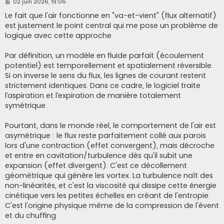
M
02 juin 2026, 19:06
e
s
Le fait que l'air fonctionne en "va-et-vient" (flux alternatif)
s
est justement le point central qui me pose un problème de
a
g
logique avec cette approche.
e
Par définition, un modèle en fluide parfait (écoulement
potentiel) est temporellement et spatialement réversible.
Si on inverse le sens du flux, les lignes de courant restent
strictement identiques. Dans ce cadre, le logiciel traite
l’aspiration et l’expiration de manière totalement
symétrique.
Pourtant, dans le monde réel, le comportement de l'air est
asymétrique : le flux reste parfaitement collé aux parois
lors d'une contraction (effet convergent), mais décroche
et entre en cavitation/turbulence dès qu'il subit une
expansion (effet divergent). C'est ce décollement
géométrique qui génère les vortex. La turbulence naît des
non-linéarités, et c'est la viscosité qui dissipe cette énergie
cinétique vers les petites échelles en créant de l'entropie.
C'est l'origine physique même de la compression de l'évent
et du chuffing.