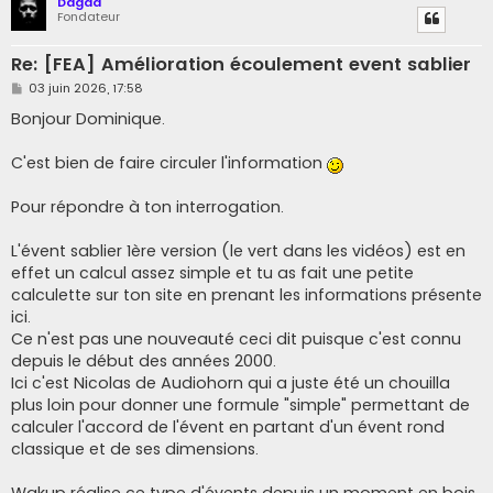
Dagda
Fondateur
Re: [FEA] Amélioration écoulement event sablier
M
03 juin 2026, 17:58
e
s
Bonjour Dominique.
s
a
g
C'est bien de faire circuler l'information
e
Pour répondre à ton interrogation.
L'évent sablier 1ère version (le vert dans les vidéos) est en
effet un calcul assez simple et tu as fait une petite
calculette sur ton site en prenant les informations présente
ici.
Ce n'est pas une nouveauté ceci dit puisque c'est connu
depuis le début des années 2000.
Ici c'est Nicolas de Audiohorn qui a juste été un chouilla
plus loin pour donner une formule "simple" permettant de
calculer l'accord de l'évent en partant d'un évent rond
classique et de ses dimensions.