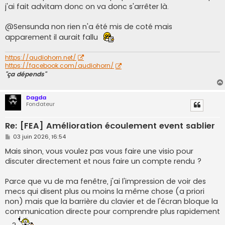
j'ai fait advitam donc on va donc s'arrêter là.
@Sensunda non rien n'a été mis de coté mais
apparement il aurait fallu
https://audiohorn.net/
https://facebook.com/audiohorn/
"ça dépends"
Dagda
Fondateur
Re: [FEA] Amélioration écoulement event sablier
M
03 juin 2026, 16:54
e
s
Mais sinon, vous voulez pas vous faire une visio pour
s
discuter directement et nous faire un compte rendu ?
a
g
e
Parce que vu de ma fenêtre, j'ai l'impression de voir des
mecs qui disent plus ou moins la même chose (a priori
non) mais que la barrière du clavier et de l'écran bloque la
communication directe pour comprendre plus rapidement