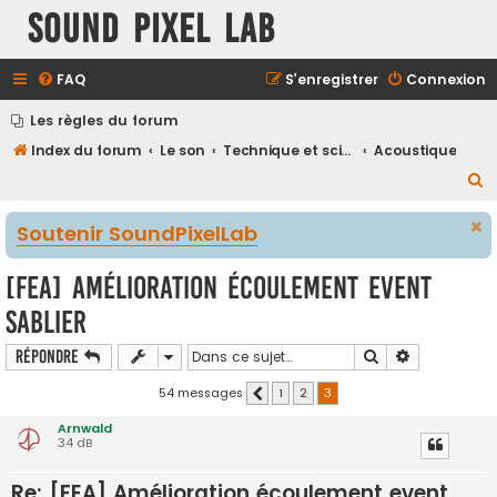
Sound Pixel Lab
FAQ
S’enregistrer
Connexion
Les règles du forum
Index du forum
Le son
Technique et science de l'acoustique, logiciels et simulation
Acoustique
R
e
Soutenir SoundPixelLab
c
h
[FEA] Amélioration écoulement event
e
sablier
r
c
Rechercher
Recherche a
Répondre
h
54 messages
1
2
3
Précédente
e
Arnwald
r
34 dB
Re: [FEA] Amélioration écoulement event