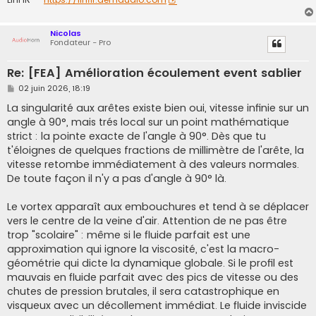
Nicolas
Fondateur - Pro
Re: [FEA] Amélioration écoulement event sablier
M
02 juin 2026, 18:19
e
s
La singularité aux arêtes existe bien oui, vitesse infinie sur un
s
angle à 90°, mais trés local sur un point mathématique
a
g
strict : la pointe exacte de l'angle à 90°. Dès que tu
e
t'éloignes de quelques fractions de millimètre de l'arête, la
vitesse retombe immédiatement à des valeurs normales.
De toute façon il n'y a pas d'angle à 90° là.
Le vortex apparaît aux embouchures et tend à se déplacer
vers le centre de la veine d'air. Attention de ne pas être
trop "scolaire" : même si le fluide parfait est une
approximation qui ignore la viscosité, c'est la macro-
géométrie qui dicte la dynamique globale. Si le profil est
mauvais en fluide parfait avec des pics de vitesse ou des
chutes de pression brutales, il sera catastrophique en
visqueux avec un décollement immédiat. Le fluide inviscide