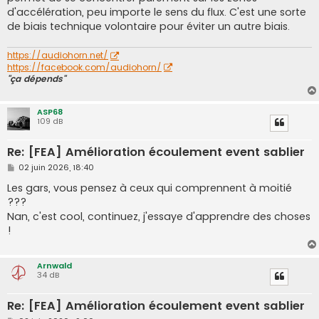
d'accélération, peu importe le sens du flux. C'est une sorte
de biais technique volontaire pour éviter un autre biais.
https://audiohorn.net/
https://facebook.com/audiohorn/
"ça dépends"
ASP68
109 dB
Re: [FEA] Amélioration écoulement event sablier
M
02 juin 2026, 18:40
e
s
Les gars, vous pensez à ceux qui comprennent à moitié
s
???
a
g
Nan, c'est cool, continuez, j'essaye d'apprendre des choses
e
!
Arnwald
34 dB
Re: [FEA] Amélioration écoulement event sablier