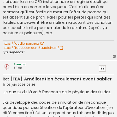
J'ai aussi la simu CFD instationnaire en régime établi, qui
prend bien en compte le visqueux. C'est d'ailleurs à ce
moment qu'il est facile de mesurer l'effet de pompe qui
est absent sur ce profil. Pareil pour les pertes qui sont trés
faibles, qui peuvent être simulé en rajoutant des condition
aux couche limite pour simuler de la peinture (aprés ya
peinture et peintures), etc...
https://audiohorn.net/
https://facebook.com/audiohorn/
"ça dépends"
Arnwald
34 dB
Re: [FEA] Amélioration écoulement event sablier
M
03 juin 2026, 05:36
e
s
Ce que tu dis là va à l’encontre de la physique des fluides.
s
a
g
J’ai développé des codes de simulation de mécanique
e
quantique par discrétisation de l’opérateur d’évolution (en
différences finis) fut un temps, et nous faisions le distinguo