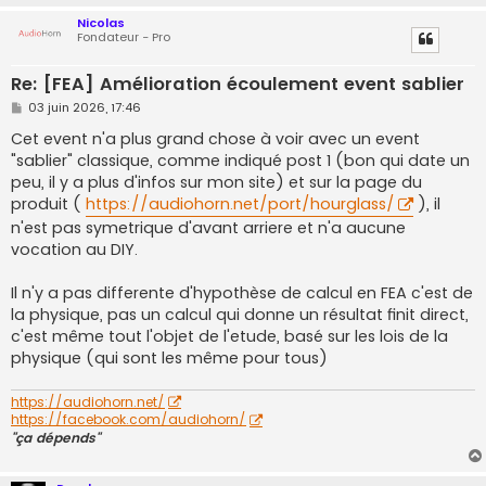
Nicolas
Fondateur - Pro
Re: [FEA] Amélioration écoulement event sablier
M
03 juin 2026, 17:46
e
s
Cet event n'a plus grand chose à voir avec un event
s
"sablier" classique, comme indiqué post 1 (bon qui date un
a
g
peu, il y a plus d'infos sur mon site) et sur la page du
e
produit (
https://audiohorn.net/port/hourglass/
), il
n'est pas symetrique d'avant arriere et n'a aucune
vocation au DIY.
Il n'y a pas differente d'hypothèse de calcul en FEA c'est de
la physique, pas un calcul qui donne un résultat finit direct,
c'est même tout l'objet de l'etude, basé sur les lois de la
physique (qui sont les même pour tous)
https://audiohorn.net/
https://facebook.com/audiohorn/
"ça dépends"