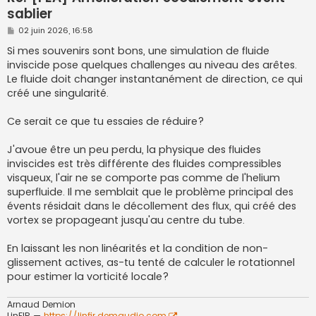
sablier
M
02 juin 2026, 16:58
e
s
Si mes souvenirs sont bons, une simulation de fluide
s
inviscide pose quelques challenges au niveau des arêtes.
a
g
Le fluide doit changer instantanément de direction, ce qui
e
créé une singularité.
Ce serait ce que tu essaies de réduire?
J'avoue être un peu perdu, la physique des fluides
inviscides est très différente des fluides compressibles
visqueux, l'air ne se comporte pas comme de l'helium
superfluide. Il me semblait que le problème principal des
évents résidait dans le décollement des flux, qui créé des
vortex se propageant jusqu'au centre du tube.
En laissant les non linéarités et la condition de non-
glissement actives, as-tu tenté de calculer le rotationnel
pour estimer la vorticité locale?
Arnaud Demion
LinFIR —
https://linfir.demaudio.com