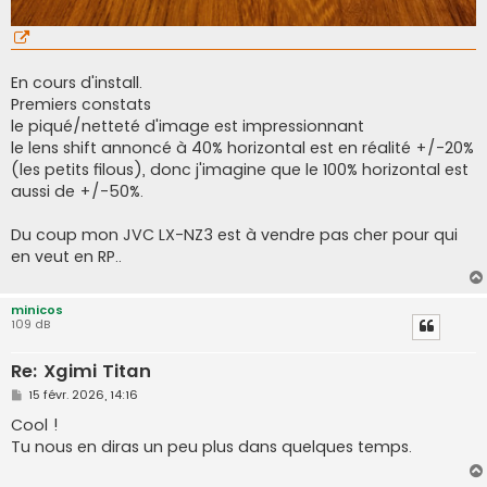
En cours d'install.
Premiers constats
le piqué/netteté d'image est impressionnant
le lens shift annoncé à 40% horizontal est en réalité +/-20%
(les petits filous), donc j'imagine que le 100% horizontal est
aussi de +/-50%.
Du coup mon JVC LX-NZ3 est à vendre pas cher pour qui
en veut en RP..
minicos
109 dB
Re: Xgimi Titan
M
15 févr. 2026, 14:16
e
s
Cool !
s
Tu nous en diras un peu plus dans quelques temps.
a
g
e