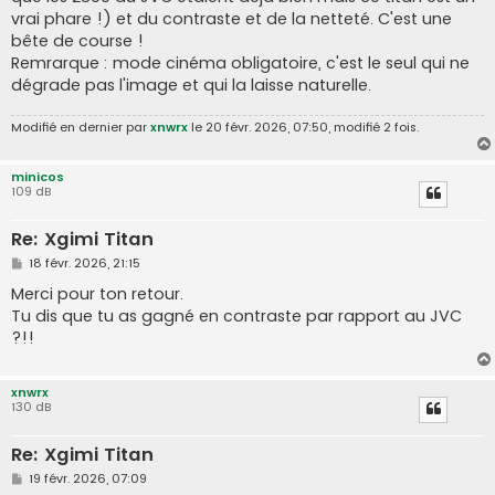
vrai phare !) et du contraste et de la netteté. C'est une
bête de course !
Remrarque : mode cinéma obligatoire, c'est le seul qui ne
dégrade pas l'image et qui la laisse naturelle.
Modifié en dernier par
xnwrx
le 20 févr. 2026, 07:50, modifié 2 fois.
minicos
109 dB
Re: Xgimi Titan
M
18 févr. 2026, 21:15
e
s
Merci pour ton retour.
s
Tu dis que tu as gagné en contraste par rapport au JVC
a
g
?!!
e
xnwrx
130 dB
Re: Xgimi Titan
M
19 févr. 2026, 07:09
e