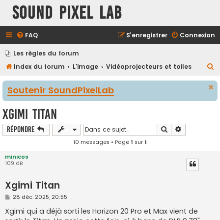
Sound Pixel Lab
FAQ
S’enregistrer
Connexion
Les règles du forum
R
Index du forum
L'image
Vidéoprojecteurs et toiles
e
Soutenir SoundPixelLab
c
h
Xgimi Titan
e
Rechercher
Recherche a
Répondre
r
10 messages • Page
1
sur
1
c
h
minicos
109 dB
e
r
Xgimi Titan
M
28 déc. 2025, 20:55
e
s
Xgimi qui a déjà sorti les Horizon 20 Pro et Max vient de
s