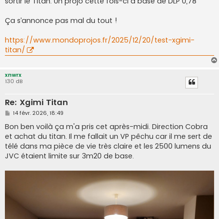
sortir le Titan. Un projo cette fois-ci à base de DLP 0,78"
a
g
e
Ça s’annonce pas mal du tout !
https://www.mondoprojos.fr/2025/12/20/test-xgimi-
titan/
xnwrx
130 dB
Re: Xgimi Titan
M
14 févr. 2026, 18:49
e
s
Bon ben voilà ça m'a pris cet après-midi. Direction Cobra
s
et achat du titan. Il me fallait un VP pêchu car il me sert de
a
g
télé dans ma pièce de vie très claire et les 2500 lumens du
e
JVC étaient limite sur 3m20 de base.