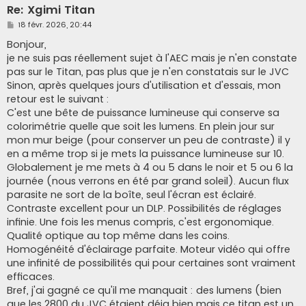
Re: Xgimi Titan
M
18 févr. 2026, 20:44
e
s
Bonjour,
s
je ne suis pas réellement sujet à l'AEC mais je n'en constate
a
g
pas sur le Titan, pas plus que je n'en constatais sur le JVC
e
Sinon, après quelques jours d'utilisation et d'essais, mon
retour est le suivant :
C'est une bête de puissance lumineuse qui conserve sa
colorimétrie quelle que soit les lumens. En plein jour sur
mon mur beige (pour conserver un peu de contraste) il y
en a même trop si je mets la puissance lumineuse sur 10.
Globalement je me mets à 4 ou 5 dans le noir et 5 ou 6 la
journée (nous verrons en été par grand soleil). Aucun flux
parasite ne sort de la boîte, seul l'écran est éclairé.
Contraste excellent pour un DLP. Possibilités de réglages
infinie. Une fois les menus compris, c'est ergonomique.
Qualité optique au top même dans les coins.
Homogénéité d'éclairage parfaite. Moteur vidéo qui offre
une infinité de possibilités qui pour certaines sont vraiment
efficaces.
Bref, j'ai gagné ce qu'il me manquait : des lumens (bien
que les 2800 du JVC étaient déja bien mais ce titan est un