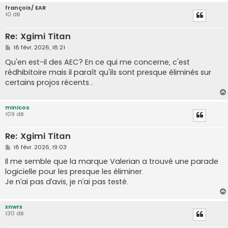
françois/ EAR
10 dB
Re: Xgimi Titan
M
18 févr. 2026, 18:21
e
s
Qu'en est-il des AEC? En ce qui me concerne, c'est
s
rédhibitoire mais il paraît qu'ils sont presque éliminés sur
a
g
certains projos récents...
e
minicos
109 dB
Re: Xgimi Titan
M
18 févr. 2026, 19:03
e
s
Il me semble que la marque Valerian a trouvé une parade
s
logicielle pour les presque les éliminer.
a
g
Je n’ai pas d’avis, je n’ai pas testé.
e
xnwrx
130 dB