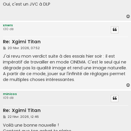
s
Oui, c'est un JVC à DLP
s
a
g
e
xnwrx
130 dB
Re: Xgimi Titan
M
20 févr. 2026, 07:52
e
s
J'ai revu mon verdict suite à des essais hier soir : il est
s
impératif de travailler en mode CINEMA. C'est le seul qui ne
a
g
dégrade pas la qualité image et rend une image naturelle.
e
A partir de ce mode, jouer sur l'infinité de réglages permet
de multiples choses intéressantes.
minicos
109 dB
Re: Xgimi Titan
M
22 févr. 2026, 12:46
e
s
Voilà une bonne nouvelle !
s
Content que ton achat te plaise.