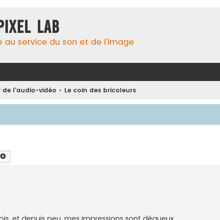
Pixel Lab
e au service du son et de l'image
 de l'audio-vidéo
Le coin des bricoleurs
chercher
Recherche avancée
 mois, et depuis peu, mes impressions sont dégueux