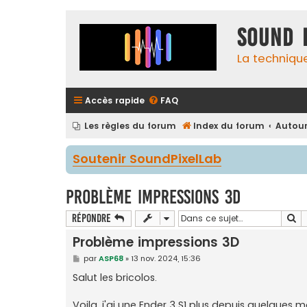
Sound 
La techniqu
Accès rapide
FAQ
Les règles du forum
Index du forum
Autour
Soutenir SoundPixelLab
Problème impressions 3D
Re
Répondre
Problème impressions 3D
M
par
ASP68
»
13 nov. 2024, 15:36
e
s
Salut les bricolos.
s
a
g
Voila, j'ai une Ender 3 S1 plus depuis quelques