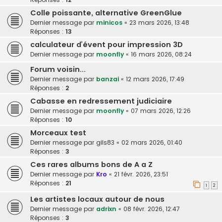
Colle poissante, alternative GreenGlue
Dernier message par
minicos
«
23 mars 2026, 13:48
Réponses :
13
calculateur d’évent pour impression 3D
Dernier message par
moonfly
«
16 mars 2026, 08:24
Forum voisin...
Dernier message par
banzai
«
12 mars 2026, 17:49
Réponses :
2
Cabasse en redressement judiciaire
Dernier message par
moonfly
«
07 mars 2026, 12:26
Réponses :
10
Morceaux test
Dernier message par
gils83
«
02 mars 2026, 01:40
Réponses :
3
Ces rares albums bons de A a Z
Dernier message par
Kro
«
21 févr. 2026, 23:51
Réponses :
21
1
2
Les artistes locaux autour de nous
Dernier message par
adrixn
«
08 févr. 2026, 12:47
Réponses :
3