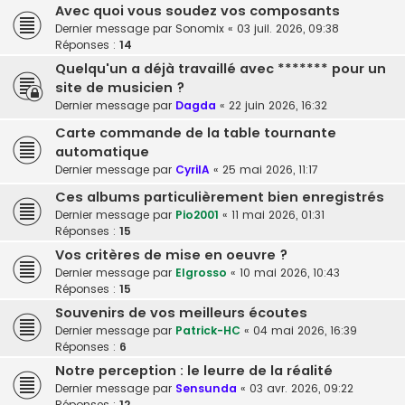
Avec quoi vous soudez vos composants
Dernier message par
Sonomix
«
03 juil. 2026, 09:38
Réponses :
14
Quelqu'un a déjà travaillé avec ******* pour un
site de musicien ?
Dernier message par
Dagda
«
22 juin 2026, 16:32
Carte commande de la table tournante
automatique
Dernier message par
CyrilA
«
25 mai 2026, 11:17
Ces albums particulièrement bien enregistrés
Dernier message par
Pio2001
«
11 mai 2026, 01:31
Réponses :
15
Vos critères de mise en oeuvre ?
Dernier message par
Elgrosso
«
10 mai 2026, 10:43
Réponses :
15
Souvenirs de vos meilleurs écoutes
Dernier message par
Patrick-HC
«
04 mai 2026, 16:39
Réponses :
6
Notre perception : le leurre de la réalité
Dernier message par
Sensunda
«
03 avr. 2026, 09:22
Réponses :
12