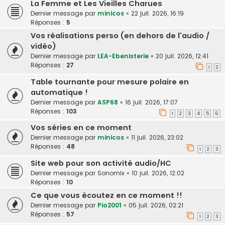
La Femme et Les Vieilles Charues
Dernier message par
minicos
«
22 juil. 2026, 16:19
Réponses :
5
Vos réalisations perso (en dehors de l'audio /
vidéo)
Dernier message par
LEA-Ebenisterie
«
20 juil. 2026, 12:41
Réponses :
27
1
2
Table tournante pour mesure polaire en
automatique !
Dernier message par
ASP68
«
16 juil. 2026, 17:07
Réponses :
103
1
2
3
4
5
6
Vos séries en ce moment
Dernier message par
minicos
«
11 juil. 2026, 23:02
Réponses :
48
1
2
3
Site web pour son activité audio/HC
Dernier message par
Sonomix
«
10 juil. 2026, 12:02
Réponses :
10
Ce que vous écoutez en ce moment !!
Dernier message par
Pio2001
«
05 juil. 2026, 02:21
Réponses :
57
1
2
3