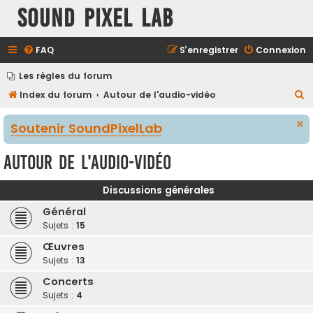
Sound Pixel Lab
FAQ
S’enregistrer
Connexion
Les règles du forum
R
Index du forum
Autour de l'audio-vidéo
e
Soutenir SoundPixelLab
c
h
Autour de l'audio-vidéo
e
r
Discussions générales
c
Général
h
Sujets :
15
e
Œuvres
r
Sujets :
13
Concerts
Sujets :
4