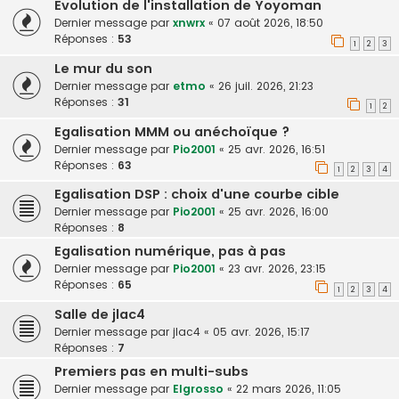
Evolution de l'installation de Yoyoman
Dernier message par
xnwrx
«
07 août 2026, 18:50
Réponses :
53
1
2
3
Le mur du son
Dernier message par
etmo
«
26 juil. 2026, 21:23
Réponses :
31
1
2
Egalisation MMM ou anéchoïque ?
Dernier message par
Pio2001
«
25 avr. 2026, 16:51
Réponses :
63
1
2
3
4
Egalisation DSP : choix d'une courbe cible
Dernier message par
Pio2001
«
25 avr. 2026, 16:00
Réponses :
8
Egalisation numérique, pas à pas
Dernier message par
Pio2001
«
23 avr. 2026, 23:15
Réponses :
65
1
2
3
4
Salle de jlac4
Dernier message par
jlac4
«
05 avr. 2026, 15:17
Réponses :
7
Premiers pas en multi-subs
Dernier message par
Elgrosso
«
22 mars 2026, 11:05