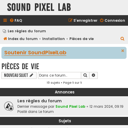
Sound Pixel Lab
FAQ
S’enregistrer
Connexion
Les règles du forum
R
Index du forum
Installation
Pièces de vie
e
Soutenir SoundPixelLab
c
h
Pièces de vie
e
Rechercher
Recherche avancé
Nouveau sujet
r
19 sujets • Page
1
sur
1
c
h
Annonces
e
Les règles du forum
r
Dernier message par
Sound Pixel Lab
«
12 mars 2024, 09:19
Posté dans
Le forum
Sujets