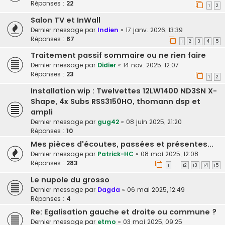
Réponses :
22
1
2
Salon TV et InWall
Dernier message par
Indien
«
17 janv. 2026, 13:39
Réponses :
87
1
2
3
4
5
Traitement passif sommaire ou ne rien faire
Dernier message par
Didier
«
14 nov. 2025, 12:07
Réponses :
23
1
2
Installation wip : Twelvettes 12LW1400 ND3SN X-
Shape, 4x Subs RSS3150HO, thomann dsp et
ampli
Dernier message par
gug42
«
08 juin 2025, 21:20
Réponses :
10
Mes pièces d'écoutes, passées et présentes...
Dernier message par
Patrick-HC
«
08 mai 2025, 12:08
Réponses :
283
1
12
13
14
15
…
Le nupole du grosso
Dernier message par
Dagda
«
06 mai 2025, 12:49
Réponses :
4
Re: Egalisation gauche et droite ou commune ?
Dernier message par
etmo
«
03 mai 2025, 09:25