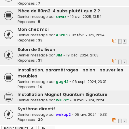
Réponses :
7
Pièce de 80m2: 4 subs plutôt que 2 ?
Dernier message par
xnwrx
«
19 avr. 2025, 13:54
Réponses :
5
Mon chez moi
Dernier message par
ASP68
«
02 févr. 2025, 21:54
Réponses :
33
1
2
Salon de Sullivan
Dernier message par
JIM
«
19 déc. 2024, 21:03
Réponses :
31
1
2
Installation, paramétrages - salon - sauver les
meubles
Dernier message par
gug42
«
06 sept. 2024, 23:01
Réponses :
14
Installation Magnat Quantum Signature
Dernier message par
WillPct
«
31 mai 2024, 21:24
Système directif
Dernier message par
wakup2
«
05 avr. 2024, 15:33
Réponses :
30
1
2