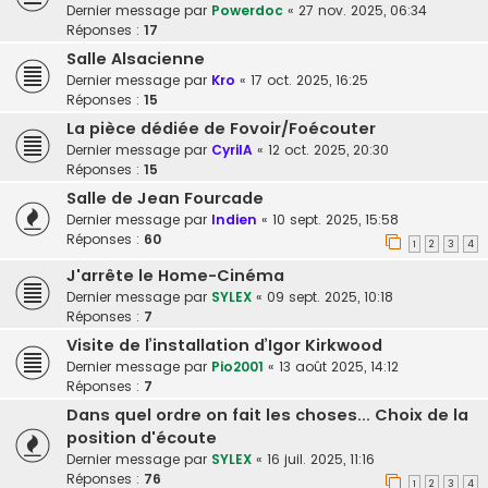
Dernier message par
Powerdoc
«
27 nov. 2025, 06:34
Réponses :
17
Salle Alsacienne
Dernier message par
Kro
«
17 oct. 2025, 16:25
Réponses :
15
La pièce dédiée de Fovoir/Foécouter
Dernier message par
CyrilA
«
12 oct. 2025, 20:30
Réponses :
15
Salle de Jean Fourcade
Dernier message par
Indien
«
10 sept. 2025, 15:58
Réponses :
60
1
2
3
4
J'arrête le Home-Cinéma
Dernier message par
SYLEX
«
09 sept. 2025, 10:18
Réponses :
7
Visite de l’installation d’Igor Kirkwood
Dernier message par
Pio2001
«
13 août 2025, 14:12
Réponses :
7
Dans quel ordre on fait les choses... Choix de la
position d'écoute
Dernier message par
SYLEX
«
16 juil. 2025, 11:16
Réponses :
76
1
2
3
4