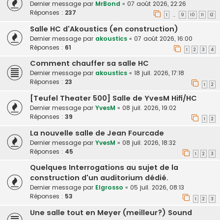
Dernier message par
MrBond
«
07 août 2026, 22:26
Réponses :
237
1
9
10
11
12
…
Salle HC d'Akoustics (en construction)
Dernier message par
akoustics
«
07 août 2026, 16:00
Réponses :
61
1
2
3
4
Comment chauffer sa salle HC
Dernier message par
akoustics
«
18 juil. 2026, 17:18
Réponses :
23
1
2
[Teufel Theater 500] Salle de YvesM Hifi/HC
Dernier message par
YvesM
«
08 juil. 2026, 19:02
Réponses :
39
1
2
La nouvelle salle de Jean Fourcade
Dernier message par
YvesM
«
08 juil. 2026, 18:32
Réponses :
45
1
2
3
Quelques Interrogations au sujet de la
construction d'un auditorium dédié.
Dernier message par
Elgrosso
«
05 juil. 2026, 08:13
Réponses :
53
1
2
3
Une salle tout en Meyer (meilleur?) Sound