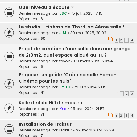
Quel niveau d'écoute ?
Dernier message par
JBC
«
15 juil. 2025, 17:15
Réponses :
6
Le studio - cinéma de Thxrd, sa 4ème salle !
Dernier message par
JIM
«
30 mai 2025, 20:02
Réponses :
60
1
2
3
4
Projet de création d'une salle dans une grange
de 210m2, quel espace alloué au HC?
Dernier message par
fovoir
«
09 mars 2025, 20:54
Réponses :
6
Proposer un guide "Créer sa salle Home-
Cinéma pour les nuls"
Dernier message par
SYLEX
«
21 juin 2024, 21:19
Réponses :
41
1
2
3
Salle dediée Hifi de mastro
Dernier message par
Kro
«
05 avr. 2024, 21:57
Réponses :
71
1
2
3
4
Installation de Fraktur
Dernier message par
Fraktur
«
29 mars 2024, 22:29
Réponses :
7