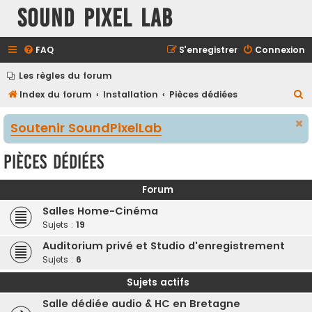
Sound Pixel Lab
FAQ
S’enregistrer
Connexion
Les règles du forum
R
Index du forum
Installation
Pièces dédiées
e
Soutenir SoundPixelLab
c
h
Pièces dédiées
e
r
Forum
c
Salles Home-Cinéma
h
Sujets :
19
e
Auditorium privé et Studio d'enregistrement
r
Sujets :
6
Sujets actifs
Salle dédiée audio & HC en Bretagne