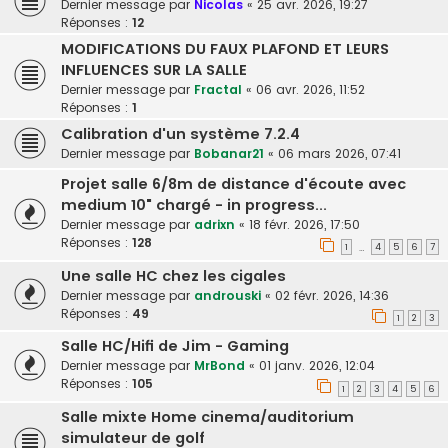
Dernier message par
Nicolas
«
25 avr. 2026, 19:27
Réponses :
12
MODIFICATIONS DU FAUX PLAFOND ET LEURS
INFLUENCES SUR LA SALLE
Dernier message par
Fractal
«
06 avr. 2026, 11:52
Réponses :
1
Calibration d'un système 7.2.4
Dernier message par
Bobanar21
«
06 mars 2026, 07:41
Projet salle 6/8m de distance d'écoute avec
medium 10" chargé - in progress...
Dernier message par
adrixn
«
18 févr. 2026, 17:50
Réponses :
128
1
4
5
6
7
…
Une salle HC chez les cigales
Dernier message par
androuski
«
02 févr. 2026, 14:36
Réponses :
49
1
2
3
Salle HC/Hifi de Jim - Gaming
Dernier message par
MrBond
«
01 janv. 2026, 12:04
Réponses :
105
1
2
3
4
5
6
Salle mixte Home cinema/auditorium
simulateur de golf