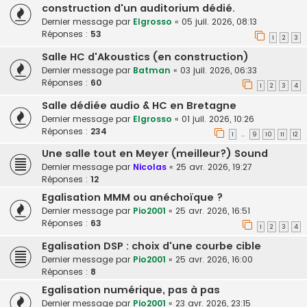
construction d'un auditorium dédié.
Dernier message par
Elgrosso
«
05 juil. 2026, 08:13
Réponses :
53
1
2
3
Salle HC d'Akoustics (en construction)
Dernier message par
Batman
«
03 juil. 2026, 06:33
Réponses :
60
1
2
3
4
Salle dédiée audio & HC en Bretagne
Dernier message par
Elgrosso
«
01 juil. 2026, 10:26
Réponses :
234
1
9
10
11
12
…
Une salle tout en Meyer (meilleur?) Sound
Dernier message par
Nicolas
«
25 avr. 2026, 19:27
Réponses :
12
Egalisation MMM ou anéchoïque ?
Dernier message par
Pio2001
«
25 avr. 2026, 16:51
Réponses :
63
1
2
3
4
Egalisation DSP : choix d'une courbe cible
Dernier message par
Pio2001
«
25 avr. 2026, 16:00
Réponses :
8
Egalisation numérique, pas à pas
Dernier message par
Pio2001
«
23 avr. 2026, 23:15