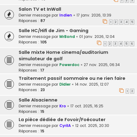
1
2
3
Salon TV et InWall
Dernier message par
Indien
«
17 janv. 2026, 13:39
Réponses :
87
1
2
3
4
5
Salle HC/Hifi de Jim - Gaming
Dernier message par
MrBond
«
01 janv. 2026, 12:04
Réponses :
105
1
2
3
4
5
6
Salle mixte Home cinema/auditorium
simulateur de golf
Dernier message par
Powerdoc
«
27 nov. 2025, 06:34
Réponses :
17
Traitement passif sommaire ou ne rien faire
Dernier message par
Didier
«
14 nov. 2025, 12:07
Réponses :
23
1
2
Salle Alsacienne
Dernier message par
Kro
«
17 oct. 2025, 16:25
Réponses :
15
La pièce dédiée de Fovoir/Foécouter
Dernier message par
CyrilA
«
12 oct. 2025, 20:30
Réponses :
15