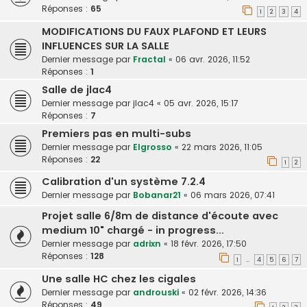
Réponses :
65
1
2
3
4
MODIFICATIONS DU FAUX PLAFOND ET LEURS
INFLUENCES SUR LA SALLE
Dernier message par
Fractal
«
06 avr. 2026, 11:52
Réponses :
1
Salle de jlac4
Dernier message par
jlac4
«
05 avr. 2026, 15:17
Réponses :
7
Premiers pas en multi-subs
Dernier message par
Elgrosso
«
22 mars 2026, 11:05
Réponses :
22
1
2
Calibration d'un système 7.2.4
Dernier message par
Bobanar21
«
06 mars 2026, 07:41
Projet salle 6/8m de distance d'écoute avec
medium 10" chargé - in progress...
Dernier message par
adrixn
«
18 févr. 2026, 17:50
Réponses :
128
1
4
5
6
7
…
Une salle HC chez les cigales
Dernier message par
androuski
«
02 févr. 2026, 14:36
Réponses :
49