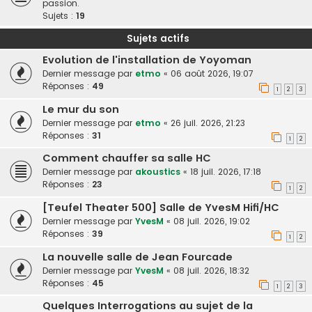
passion.
Sujets :
19
Sujets actifs
Evolution de l'installation de Yoyoman
Dernier message par
etmo
«
06 août 2026, 19:07
Réponses :
49
1
2
3
Le mur du son
Dernier message par
etmo
«
26 juil. 2026, 21:23
Réponses :
31
1
2
Comment chauffer sa salle HC
Dernier message par
akoustics
«
18 juil. 2026, 17:18
Réponses :
23
1
2
[Teufel Theater 500] Salle de YvesM Hifi/HC
Dernier message par
YvesM
«
08 juil. 2026, 19:02
Réponses :
39
1
2
La nouvelle salle de Jean Fourcade
Dernier message par
YvesM
«
08 juil. 2026, 18:32
Réponses :
45
1
2
3
Quelques Interrogations au sujet de la