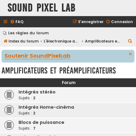
Sound Pixel Lab
FAQ
S’enregistrer
Connexion
Les règles du forum
R
Index du forum
L'électronique audio et vidéo
Amplificateurs et préamplificateurs
e
Soutenir SoundPixelLab
c
h
Amplificateurs et préamplificateurs
e
r
Forum
c
Intégrés stéréo
h
Sujets :
2
e
Intégrés Home-cinéma
r
Sujets :
2
Blocs de puissance
Sujets :
7