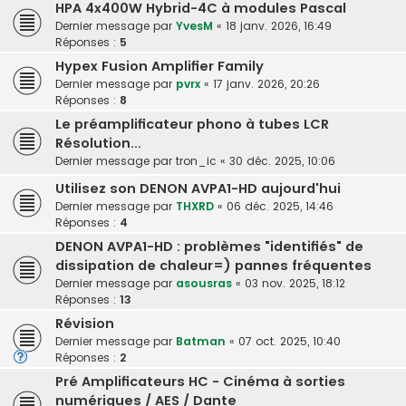
HPA 4x400W Hybrid-4C à modules Pascal
Dernier message par
YvesM
«
18 janv. 2026, 16:49
Réponses :
5
Hypex Fusion Amplifier Family
Dernier message par
pvrx
«
17 janv. 2026, 20:26
Réponses :
8
Le préamplificateur phono à tubes LCR
Résolution...
Dernier message par
tron_ic
«
30 déc. 2025, 10:06
Utilisez son DENON AVPA1-HD aujourd'hui
Dernier message par
THXRD
«
06 déc. 2025, 14:46
Réponses :
4
DENON AVPA1-HD : problèmes "identifiés" de
dissipation de chaleur=) pannes fréquentes
Dernier message par
asousras
«
03 nov. 2025, 18:12
Réponses :
13
Révision
Dernier message par
Batman
«
07 oct. 2025, 10:40
Réponses :
2
Pré Amplificateurs HC - Cinéma à sorties
numériques / AES / Dante