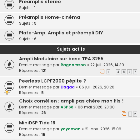
Préamplis stéréo
Sujets :
1
Préamplis Home-cinéma
Sujets :
5
Plate-Amp, Amplis et préampli DIY
Sujets :
6
Sujets actifs
Ampli Modulaire sur base TPA 3255
Dernier message par
Ragnarsson
«
22 juil. 2026, 14:39
Réponses :
121
1
4
5
6
7
…
Peerless LCPF2000 pépite ?
Dernier message par
Dagda
«
06 juil. 2026, 20:26
Réponses :
5
Choix cornélien : ampli pas chère mon fils !
Dernier message par
ASP68
«
08 mai 2026, 23:00
Réponses :
26
1
2
MiniDSP Tide 16
Dernier message par
yoyoman
«
21 janv. 2026, 15:06
Réponses :
15