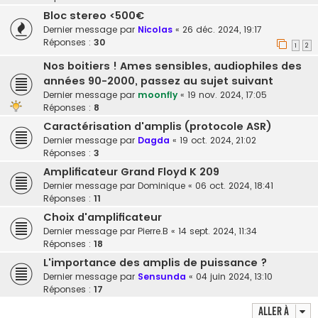
Bloc stereo <500€
Dernier message par
Nicolas
«
26 déc. 2024, 19:17
Réponses :
30
1
2
Nos boitiers ! Ames sensibles, audiophiles des
années 90-2000, passez au sujet suivant
Dernier message par
moonfly
«
19 nov. 2024, 17:05
Réponses :
8
Caractérisation d'amplis (protocole ASR)
Dernier message par
Dagda
«
19 oct. 2024, 21:02
Réponses :
3
Amplificateur Grand Floyd K 209
Dernier message par
Dominique
«
06 oct. 2024, 18:41
Réponses :
11
Choix d'amplificateur
Dernier message par
Pierre.B
«
14 sept. 2024, 11:34
Réponses :
18
L'importance des amplis de puissance ?
Dernier message par
Sensunda
«
04 juin 2024, 13:10
Réponses :
17
Aller à