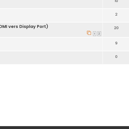
10
2
DMI vers Display Port)
20
1
2
9
0