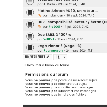
par
JL Dudu
»
03 juin 2024, 18:46
Platine Ariston RD90, un retour ...
par
ndaviden
»
30 sept. 2024, 17:40
HDR : compatibilité lecteur / écran (H
par
Pio2001
»
14 juil. 2024, 21:42
Dac SMSL D400Pro
par
WillPct
»
31 mai 2024, 21:30
Rega Planar 3 (Rega P3)
par
Ragnarsson
»
24 mars 2024, 11:31
Nouveau sujet
Retourner à l’index du forum
Permissions du forum
Vous
ne pouvez pas
poster de nouveaux sujets
Vous
ne pouvez pas
répondre aux sujets
Vous
ne pouvez pas
modifier vos messages
Vous
ne pouvez pas
supprimer vos messages
Vous
ne pouvez pas
joindre des fichiers