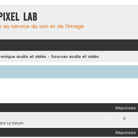
Pixel Lab
e au service du son et de l'image
tronique audio et vidéo
Sources audio et vidéo
her
herche avancée
Réponses
0
ans
Le forum
Réponses