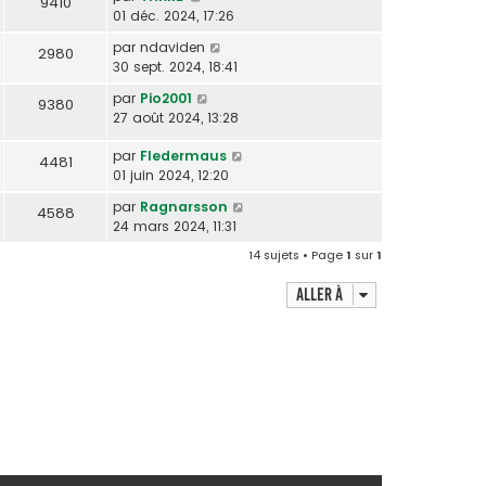
9410
01 déc. 2024, 17:26
par
ndaviden
2980
30 sept. 2024, 18:41
par
Pio2001
9380
27 août 2024, 13:28
par
Fledermaus
4481
01 juin 2024, 12:20
par
Ragnarsson
4588
24 mars 2024, 11:31
14 sujets • Page
1
sur
1
Aller à