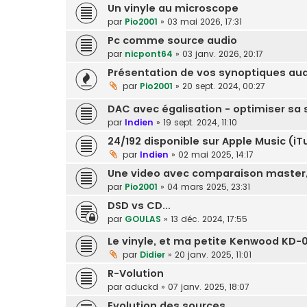
Un vinyle au microscope
par
Pio2001
»
03 mai 2026, 17:31
Pc comme source audio
par
nicpont64
»
03 janv. 2026, 20:17
Présentation de vos synoptiques aud
par
Pio2001
»
20 sept. 2024, 00:27
DAC avec égalisation - optimiser sa s
par
Indien
»
19 sept. 2024, 11:10
24/192 disponible sur Apple Music (i
par
Indien
»
02 mai 2025, 14:17
Une video avec comparaison master,
par
Pio2001
»
04 mars 2025, 23:31
DSD vs CD...
par
GOULAS
»
13 déc. 2024, 17:55
Le vinyle, et ma petite Kenwood KD-
par
Didier
»
20 janv. 2025, 11:01
R-Volution
par
aduckd
»
07 janv. 2025, 18:07
Evolution des sources