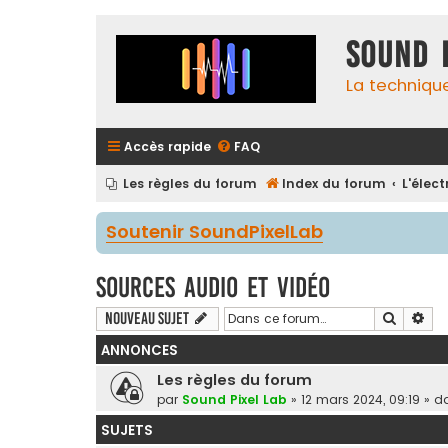
Sound 
La techniqu
Accès rapide
FAQ
Les règles du forum
Index du forum
L'élec
Soutenir SoundPixelLab
Sources audio et vidéo
Recherc
Rec
Nouveau sujet
ANNONCES
Les règles du forum
par
Sound Pixel Lab
»
12 mars 2024, 09:19
» d
SUJETS