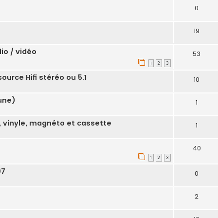
0
19
io / vidéo
53
1
2
3
ource Hifi stéréo ou 5.1
10
Tune)
1
 vinyle, magnéto et cassette
1
40
1
2
3
07
0
2