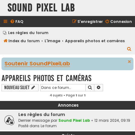
Sound Pixel Lab
FAQ
S’enregistrer
Connexion
Les règles du forum
Index du forum
L'image
Appareils photos et caméras
R
e
Soutenir SoundPixelLab
c
h
Appareils photos et caméras
e
Rechercher
Recherche avancé
Nouveau sujet
r
4 sujets • Page
1
sur
1
c
h
Annonces
e
Les règles du forum
r
Dernier message par
Sound Pixel Lab
«
12 mars 2024, 09:19
Posté dans
Le forum