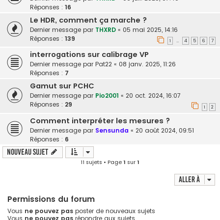
Réponses :
16
Le HDR, comment ça marche ?
Dernier message par
THXRD
«
05 mai 2025, 14:16
Réponses :
139
1
4
5
6
7
…
interrogations sur calibrage VP
Dernier message par
Pat22
«
08 janv. 2025, 11:26
Réponses :
7
Gamut sur PCHC
Dernier message par
Pio2001
«
20 oct. 2024, 16:07
Réponses :
29
1
2
Comment interpréter les mesures ?
Dernier message par
Sensunda
«
20 août 2024, 09:51
Réponses :
6
Nouveau sujet
11 sujets • Page
1
sur
1
Aller à
Permissions du forum
Vous
ne pouvez pas
poster de nouveaux sujets
Vous
ne pouvez pas
répondre aux sujets