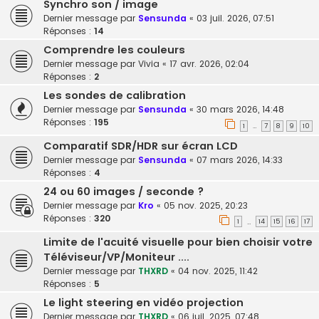
Synchro son / image
Dernier message par
Sensunda
«
03 juil. 2026, 07:51
Réponses :
14
Comprendre les couleurs
Dernier message par
Vivia
«
17 avr. 2026, 02:04
Réponses :
2
Les sondes de calibration
Dernier message par
Sensunda
«
30 mars 2026, 14:48
Réponses :
195
1
7
8
9
10
…
Comparatif SDR/HDR sur écran LCD
Dernier message par
Sensunda
«
07 mars 2026, 14:33
Réponses :
4
24 ou 60 images / seconde ?
Dernier message par
Kro
«
05 nov. 2025, 20:23
Réponses :
320
1
14
15
16
17
…
Limite de l'acuité visuelle pour bien choisir votre
Téléviseur/VP/Moniteur ....
Dernier message par
THXRD
«
04 nov. 2025, 11:42
Réponses :
5
Le light steering en vidéo projection
Dernier message par
THXRD
«
06 juil. 2025, 07:48