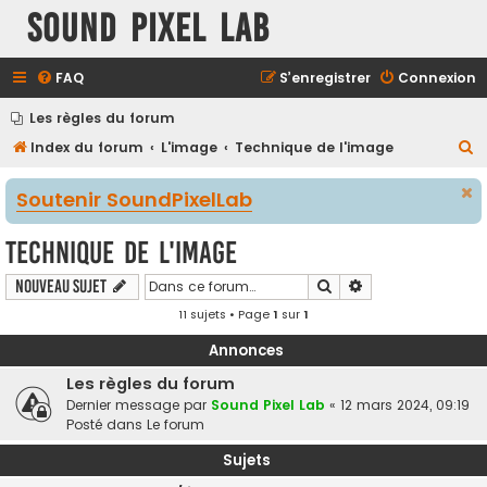
Sound Pixel Lab
FAQ
S’enregistrer
Connexion
Les règles du forum
R
Index du forum
L'image
Technique de l'image
e
Soutenir SoundPixelLab
c
h
Technique de l'image
e
Rechercher
Recherche avancé
Nouveau sujet
r
11 sujets • Page
1
sur
1
c
h
Annonces
e
Les règles du forum
r
Dernier message par
Sound Pixel Lab
«
12 mars 2024, 09:19
Posté dans
Le forum
Sujets