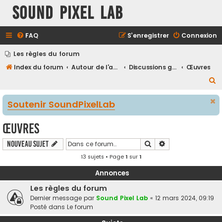
Sound Pixel Lab
FAQ
S’enregistrer
Connexion
Les règles du forum
Index du forum
Autour de l'audio-vidéo
Discussions générales
Œuvres
R
e
Soutenir SoundPixelLab
c
h
Œuvres
e
Rechercher
Recherche avancé
Nouveau sujet
r
13 sujets • Page
1
sur
1
c
h
Annonces
e
Les règles du forum
r
Dernier message par
Sound Pixel Lab
«
12 mars 2024, 09:19
Posté dans
Le forum