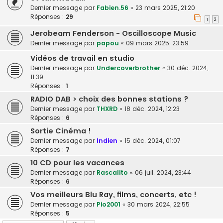
Dernier message par
Fabien.56
«
23 mars 2025, 21:20
Réponses :
29
1
2
Jerobeam Fenderson - Oscilloscope Music
Dernier message par
papou
«
09 mars 2025, 23:59
Vidéos de travail en studio
Dernier message par
Undercoverbrother
«
30 déc. 2024,
11:39
Réponses :
1
RADIO DAB > choix des bonnes stations ?
Dernier message par
THXRD
«
18 déc. 2024, 12:23
Réponses :
6
Sortie Cinéma !
Dernier message par
Indien
«
15 déc. 2024, 01:07
Réponses :
7
10 CD pour les vacances
Dernier message par
Rascalito
«
06 juil. 2024, 23:44
Réponses :
6
Vos meilleurs Blu Ray, films, concerts, etc !
Dernier message par
Pio2001
«
30 mars 2024, 22:55
Réponses :
5