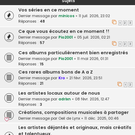
Sujets
Vos séries en ce moment
Dernier message par
minicos
«
11 juil. 2026, 23:02
Réponses :
48
1
2
3
Ce que vous écoutez en ce moment !!
Dernier message par
Pio2001
«
05 juil. 2026, 02:21
Réponses :
57
1
2
3
Ces albums particulièrement bien enregistrés
Dernier message par
Pio2001
«
11 mai 2026, 01:31
Réponses :
15
Ces rares albums bons de A a Z
Dernier message par
Kro
«
21 févr. 2026, 23:51
Réponses :
21
1
2
Les artistes locaux autour de nous
Dernier message par
adrixn
«
08 févr. 2026, 12:47
Réponses :
3
Créations, compositions musicales à partager
Dernier message par
Oeil de Lynx
«
11 déc. 2025, 00:46
Les artistes déjantés et originaux, mais créatifs
et talentueux.