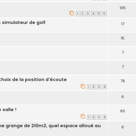
105
1
2
3
4
5
6
 simulateur de golf
17
15
7
7
Choix de la position d'écoute
76
1
2
3
4
6
salle !
60
1
2
3
4
une grange de 210m2, quel espace alloué au
6