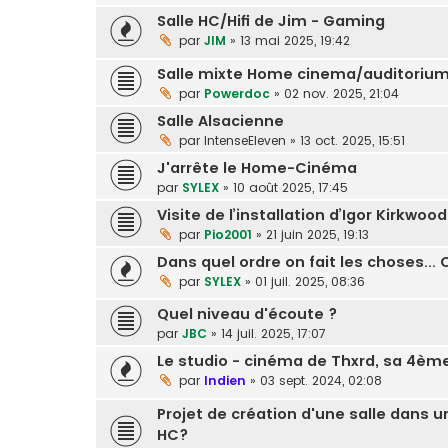
Salle HC/Hifi de Jim - Gaming
par
JIM
»
13 mai 2025, 19:42
Salle mixte Home cinema/auditorium
par
Powerdoc
»
02 nov. 2025, 21:04
Salle Alsacienne
par
IntenseEleven
»
13 oct. 2025, 15:51
J'arrête le Home-Cinéma
par
SYLEX
»
10 août 2025, 17:45
Visite de l’installation d’Igor Kirkwood
par
Pio2001
»
21 juin 2025, 19:13
Dans quel ordre on fait les choses... 
par
SYLEX
»
01 juil. 2025, 08:36
Quel niveau d'écoute ?
par
JBC
»
14 juil. 2025, 17:07
Le studio - cinéma de Thxrd, sa 4ème 
par
Indien
»
03 sept. 2024, 02:08
Projet de création d'une salle dans 
HC?