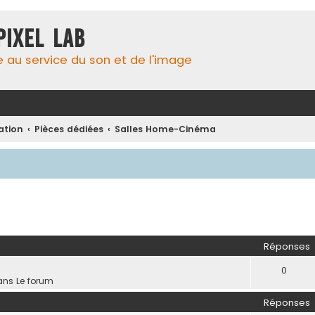
Pixel Lab
e au service du son et de l'image
lation
Pièces dédiées
Salles Home-Cinéma
her
herche avancée
Réponses
0
ans
Le forum
Réponses