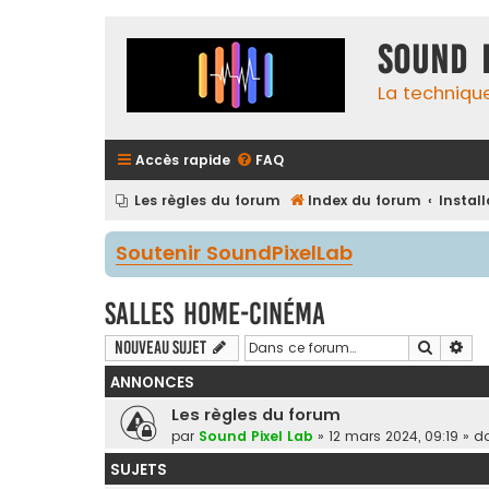
Sound 
La techniqu
Accès rapide
FAQ
Les règles du forum
Index du forum
Instal
Soutenir SoundPixelLab
Salles Home-Cinéma
Recherc
Rec
Nouveau sujet
ANNONCES
Les règles du forum
par
Sound Pixel Lab
»
12 mars 2024, 09:19
» d
SUJETS