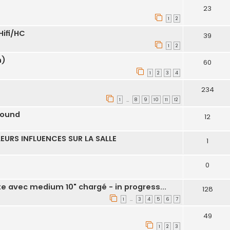
23
1
2
Hifi/HC
39
1
2
n)
60
1
2
3
4
234
1
8
9
10
11
12
…
Sound
12
EURS INFLUENCES SUR LA SALLE
1
0
te avec medium 10" chargé - in progress...
128
1
3
4
5
6
7
…
49
1
2
3