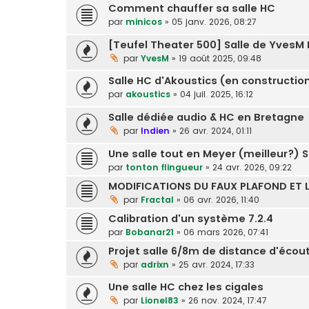
Comment chauffer sa salle HC
par
minicos
»
05 janv. 2026, 08:27
[Teufel Theater 500] Salle de YvesM 
par
YvesM
»
19 août 2025, 09:48
Salle HC d'Akoustics (en constructio
par
akoustics
»
04 juil. 2025, 16:12
Salle dédiée audio & HC en Bretagne
par
Indien
»
26 avr. 2024, 01:11
Une salle tout en Meyer (meilleur?) 
par
tonton flingueur
»
24 avr. 2026, 09:22
MODIFICATIONS DU FAUX PLAFOND ET L
par
Fractal
»
06 avr. 2026, 11:40
Calibration d'un système 7.2.4
par
Bobanar21
»
06 mars 2026, 07:41
Projet salle 6/8m de distance d'écou
par
adrixn
»
25 avr. 2024, 17:33
Une salle HC chez les cigales
par
Lionel83
»
26 nov. 2024, 17:47