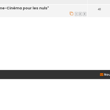
ome-Cinéma pour les nuls"
41
1
2
3
Nou