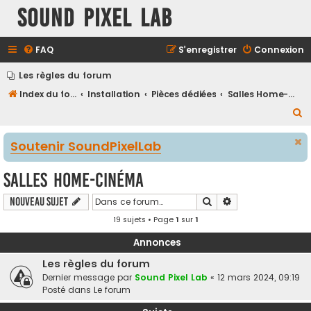
Sound Pixel Lab
FAQ
S’enregistrer
Connexion
Les règles du forum
Index du forum
Installation
Pièces dédiées
Salles Home-Cinéma
R
e
Soutenir SoundPixelLab
c
h
Salles Home-Cinéma
e
Rechercher
Recherche avancé
Nouveau sujet
r
19 sujets • Page
1
sur
1
c
h
Annonces
e
Les règles du forum
r
Dernier message par
Sound Pixel Lab
«
12 mars 2024, 09:19
Posté dans
Le forum