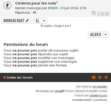
Cinéma pour les nuls"
Dernier message par
SYLEX
«
21 juin 2024, 21:19
Réponses :
41
1
2
3
Nouveau sujet
19 sujets • Page
1
sur
1
Aller à
Permissions du forum
Vous
ne pouvez pas
poster de nouveaux sujets
Vous
ne pouvez pas
répondre aux sujets
Vous
ne pouvez pas
modifier vos messages
Vous
ne pouvez pas
supprimer vos messages
Vous
ne pouvez pas
joindre des fichiers
Index du forum
Flat Style by
Ian Bradley
Développé par
phpBB
® Forum Software © phpBB Limited
Traduit par
phpBB-fr.com
Confidentialité
|
Conditions