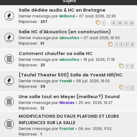
Sujets
Salle dédiée audio & HC en Bretagne
Dernier message par
MrBond
«
07 août 2026, 22:26
Réponses :
237
1
9
10
11
12
…
Salle HC d'Akoustics (en construction)
Dernier message par
akoustics
«
07 août 2026, 16:00
Réponses :
61
1
2
3
4
Comment chauffer sa salle HC
Dernier message par
akoustics
«
18 juil. 2026, 17:18
Réponses :
23
1
2
[Teufel Theater 500] Salle de YvesM Hifi/HC
Dernier message par
YvesM
«
08 juil. 2026, 19:02
Réponses :
39
1
2
Une salle tout en Meyer (meilleur?) Sound
Dernier message par
Nicolas
«
25 avr. 2026, 19:27
Réponses :
12
MODIFICATIONS DU FAUX PLAFOND ET LEURS
INFLUENCES SUR LA SALLE
Dernier message par
Fractal
«
06 avr. 2026, 11:52
Réponses :
1