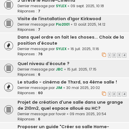
J'arrête le Home-Cinéma
Dernier message par
SYLEX
«
09 sept. 2025, 10:18
Réponses :
7
Visite de l’installation d’Igor Kirkwood
Dernier message par
Pio2001
«
13 août 2025, 14:12
Réponses :
7
Dans quel ordre on fait les choses... Choix de la
position d'écoute
Dernier message par
SYLEX
«
16 juil. 2025, 11:16
Réponses :
76
1
2
3
4
Quel niveau d'écoute ?
Dernier message par
JBC
«
15 juil. 2025, 17:15
Réponses :
6
Le studio - cinéma de Thxrd, sa 4ème salle !
Dernier message par
JIM
«
30 mai 2025, 20:02
Réponses :
60
1
2
3
4
Projet de création d'une salle dans une grange
de 210m2, quel espace alloué au HC?
Dernier message par
fovoir
«
09 mars 2025, 20:54
Réponses :
6
Proposer un guide "Créer sa salle Home-