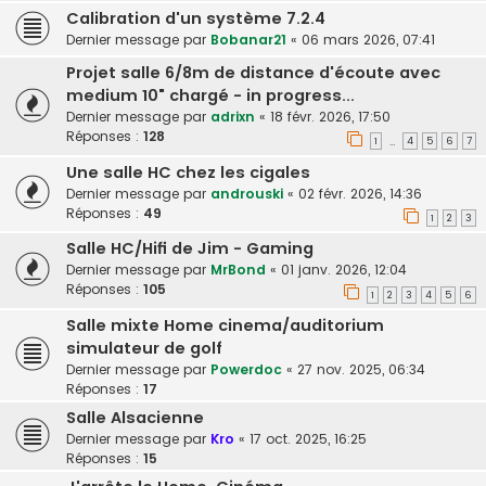
Calibration d'un système 7.2.4
Dernier message par
Bobanar21
«
06 mars 2026, 07:41
Projet salle 6/8m de distance d'écoute avec
medium 10" chargé - in progress...
Dernier message par
adrixn
«
18 févr. 2026, 17:50
Réponses :
128
1
4
5
6
7
…
Une salle HC chez les cigales
Dernier message par
androuski
«
02 févr. 2026, 14:36
Réponses :
49
1
2
3
Salle HC/Hifi de Jim - Gaming
Dernier message par
MrBond
«
01 janv. 2026, 12:04
Réponses :
105
1
2
3
4
5
6
Salle mixte Home cinema/auditorium
simulateur de golf
Dernier message par
Powerdoc
«
27 nov. 2025, 06:34
Réponses :
17
Salle Alsacienne
Dernier message par
Kro
«
17 oct. 2025, 16:25
Réponses :
15