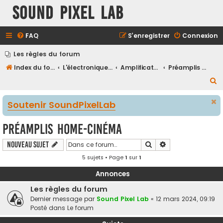
Sound Pixel Lab
FAQ
S’enregistrer
Connexion
Les règles du forum
Index du forum
L'électronique audio et vidéo
Amplificateurs et préamplificateurs
Préamplis Home-cinéma
R
e
Soutenir SoundPixelLab
c
h
Préamplis Home-cinéma
e
Rechercher
Recherche avancé
Nouveau sujet
r
5 sujets • Page
1
sur
1
c
h
Annonces
e
Les règles du forum
r
Dernier message par
Sound Pixel Lab
«
12 mars 2024, 09:19
Posté dans
Le forum