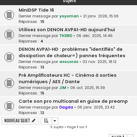
Sujets
MiniDSP Tide 16
Dernier message par
yoyoman
«
21 janv. 2026, 15:06
Réponses :
15
Utilisez son DENON AVPA1-HD aujourd'hui
Dernier message par
THXRD
«
06 déc. 2025, 14:46
Réponses :
4
DENON AVPA1-HD : problèmes "identifiés" de
dissipation de chaleur=) pannes fréquentes
Dernier message par
asousras
«
03 nov. 2025, 18:12
Réponses :
13
Pré Amplificateurs HC - Cinéma à sorties
numériques / AES / Dante
Dernier message par
JIM
«
06 oct. 2025, 15:39
Réponses :
15
Carte son pro multicanal en guise de preamp
Dernier message par
Dagda
«
06 janv. 2025, 23:42
Réponses :
12
Nouveau sujet
5 sujets • Page
1
sur
1