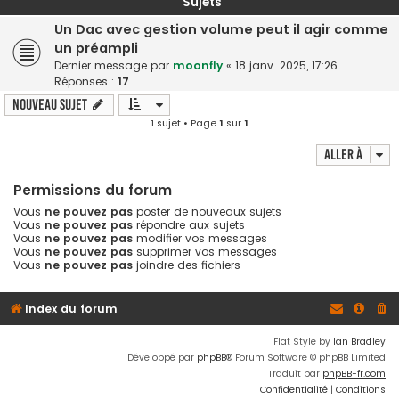
Sujets
Un Dac avec gestion volume peut il agir comme
un préampli
Dernier message par
moonfly
«
18 janv. 2025, 17:26
Réponses :
17
Nouveau sujet
1 sujet • Page
1
sur
1
Aller à
Permissions du forum
Vous
ne pouvez pas
poster de nouveaux sujets
Vous
ne pouvez pas
répondre aux sujets
Vous
ne pouvez pas
modifier vos messages
Vous
ne pouvez pas
supprimer vos messages
Vous
ne pouvez pas
joindre des fichiers
Index du forum
Flat Style by
Ian Bradley
Développé par
phpBB
® Forum Software © phpBB Limited
Traduit par
phpBB-fr.com
Confidentialité
|
Conditions