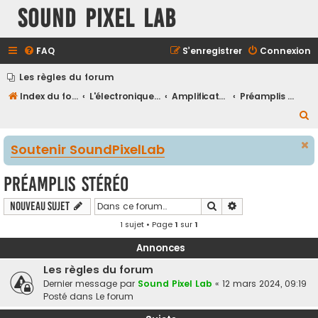
Sound Pixel Lab
FAQ
S’enregistrer
Connexion
Les règles du forum
Index du forum
L'électronique audio et vidéo
Amplificateurs et préamplificateurs
Préamplis stéréo
R
e
Soutenir SoundPixelLab
c
h
Préamplis stéréo
e
Rechercher
Recherche avancé
Nouveau sujet
r
1 sujet • Page
1
sur
1
c
h
Annonces
e
Les règles du forum
r
Dernier message par
Sound Pixel Lab
«
12 mars 2024, 09:19
Posté dans
Le forum