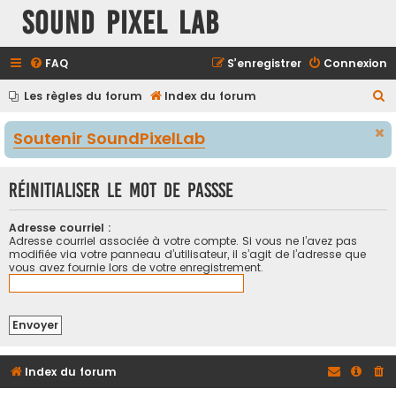
Sound Pixel Lab
FAQ
S’enregistrer
Connexion
R
Les règles du forum
Index du forum
e
Soutenir SoundPixelLab
c
h
Réinitialiser le mot de passse
e
r
Adresse courriel :
c
Adresse courriel associée à votre compte. Si vous ne l’avez pas
modifiée via votre panneau d’utilisateur, il s’agit de l’adresse que
h
vous avez fournie lors de votre enregistrement.
e
r
Index du forum