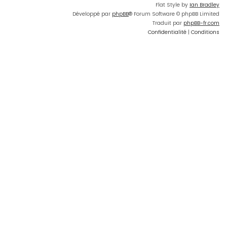
Flat Style by
Ian Bradley
Développé par
phpBB
® Forum Software © phpBB Limited
Traduit par
phpBB-fr.com
Confidentialité
|
Conditions