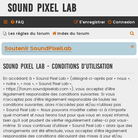
Sound Pixel Lab
FAQ
S’enregistrer
Connexion
R
Les règles du forum
Index du forum
e
Soutenir SoundPixelLab
c
h
Sound Pixel Lab - Conditions d’utilisation
e
r
En accédant à « Sound Pixel Lab » (désigné ci-après par « nous »,
c
« notre », « nos », « Sound Pixel Lab »,
« https://forum.soundpixelab.com »), vous acceptez d’être
h
légalement responsable des conditions suivantes. Si vous
e
n’acceptez pas d’être légalement responsable de toutes les
conditions suivantes, alors n’accédez pas et/ou n’utilisez pas
r
« Sound Pixel Lab ». Nous pouvons modifier celles-ci à n’importe
quel moment et nous ferons tout pour que vous en soyez informé,
bien qu’il soit prudent de vérifier régulièrement celles-ci par vous-
même. Si vous continuez d’utiliser « Sound Pixel Lab » alors que des
changements ont été effectués, vous acceptez d’être légalement
responsable des conditions découlant des mises à jour et/ou