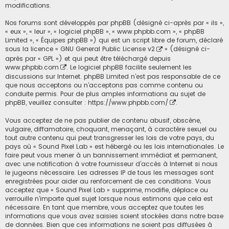
modifications.
Nos forums sont développés par phpBB (désigné ci-après par « ils »,
« eux », « leur », « logiciel phpBB », « www.phpbb.com », « phpBB
Limited », « Équipes phpBB ») qui est un script libre de forum, déclaré
sous la licence «
GNU General Public License v2
» (désigné ci-
après par « GPL ») et qui peut être téléchargé depuis
www.phpbb.com
. Le logiciel phpBB facilite seulement les
discussions sur Internet. phpBB Limited n’est pas responsable de ce
que nous acceptons ou n’acceptons pas comme contenu ou
conduite permis. Pour de plus amples informations au sujet de
phpBB, veuillez consulter :
https://www.phpbb.com/
.
Vous acceptez de ne pas publier de contenu abusif, obscène,
vulgaire, diffamatoire, choquant, menaçant, à caractère sexuel ou
tout autre contenu qui peut transgresser les lois de votre pays, du
pays où « Sound Pixel Lab » est hébergé ou les lois internationales. Le
faire peut vous mener à un bannissement immédiat et permanent,
avec une notification à votre fournisseur d’accès à Internet si nous
le jugeons nécessaire. Les adresses IP de tous les messages sont
enregistrées pour aider au renforcement de ces conditions. Vous
acceptez que « Sound Pixel Lab » supprime, modifie, déplace ou
verrouille n’importe quel sujet lorsque nous estimons que cela est
nécessaire. En tant que membre, vous acceptez que toutes les
informations que vous avez saisies soient stockées dans notre base
de données. Bien que ces informations ne soient pas diffusées à