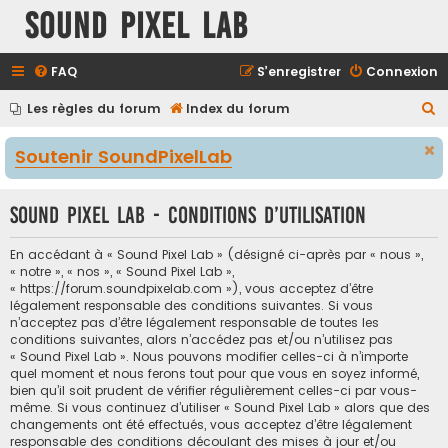
Sound Pixel Lab
FAQ
S’enregistrer
Connexion
R
Les règles du forum
Index du forum
e
Soutenir SoundPixelLab
c
h
Sound Pixel Lab - Conditions d’utilisation
e
r
En accédant à « Sound Pixel Lab » (désigné ci-après par « nous »,
c
« notre », « nos », « Sound Pixel Lab »,
« https://forum.soundpixelab.com »), vous acceptez d’être
h
légalement responsable des conditions suivantes. Si vous
e
n’acceptez pas d’être légalement responsable de toutes les
conditions suivantes, alors n’accédez pas et/ou n’utilisez pas
r
« Sound Pixel Lab ». Nous pouvons modifier celles-ci à n’importe
quel moment et nous ferons tout pour que vous en soyez informé,
bien qu’il soit prudent de vérifier régulièrement celles-ci par vous-
même. Si vous continuez d’utiliser « Sound Pixel Lab » alors que des
changements ont été effectués, vous acceptez d’être légalement
responsable des conditions découlant des mises à jour et/ou