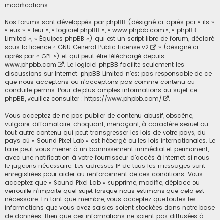
modifications.
Nos forums sont développés par phpBB (désigné ci-après par « ils »,
« eux », « leur », « logiciel phpBB », « www.phpbb.com », « phpBB
Limited », « Équipes phpBB ») qui est un script libre de forum, déclaré
sous la licence «
GNU General Public License v2
» (désigné ci-
après par « GPL ») et qui peut être téléchargé depuis
www.phpbb.com
. Le logiciel phpBB facilite seulement les
discussions sur Internet. phpBB Limited n’est pas responsable de ce
que nous acceptons ou n’acceptons pas comme contenu ou
conduite permis. Pour de plus amples informations au sujet de
phpBB, veuillez consulter :
https://www.phpbb.com/
.
Vous acceptez de ne pas publier de contenu abusif, obscène,
vulgaire, diffamatoire, choquant, menaçant, à caractère sexuel ou
tout autre contenu qui peut transgresser les lois de votre pays, du
pays où « Sound Pixel Lab » est hébergé ou les lois internationales. Le
faire peut vous mener à un bannissement immédiat et permanent,
avec une notification à votre fournisseur d’accès à Internet si nous
le jugeons nécessaire. Les adresses IP de tous les messages sont
enregistrées pour aider au renforcement de ces conditions. Vous
acceptez que « Sound Pixel Lab » supprime, modifie, déplace ou
verrouille n’importe quel sujet lorsque nous estimons que cela est
nécessaire. En tant que membre, vous acceptez que toutes les
informations que vous avez saisies soient stockées dans notre base
de données. Bien que ces informations ne soient pas diffusées à