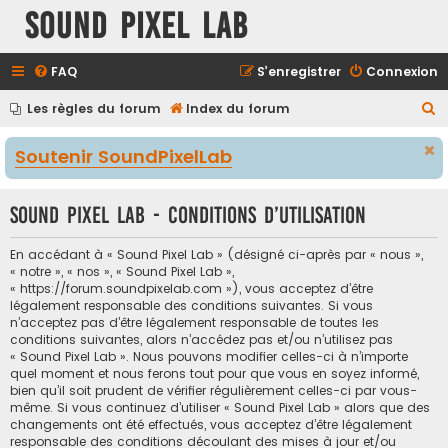
Sound Pixel Lab
FAQ
S’enregistrer
Connexion
R
Les règles du forum
Index du forum
e
Soutenir SoundPixelLab
c
h
Sound Pixel Lab - Conditions d’utilisation
e
r
En accédant à « Sound Pixel Lab » (désigné ci-après par « nous »,
c
« notre », « nos », « Sound Pixel Lab »,
« https://forum.soundpixelab.com »), vous acceptez d’être
h
légalement responsable des conditions suivantes. Si vous
e
n’acceptez pas d’être légalement responsable de toutes les
conditions suivantes, alors n’accédez pas et/ou n’utilisez pas
r
« Sound Pixel Lab ». Nous pouvons modifier celles-ci à n’importe
quel moment et nous ferons tout pour que vous en soyez informé,
bien qu’il soit prudent de vérifier régulièrement celles-ci par vous-
même. Si vous continuez d’utiliser « Sound Pixel Lab » alors que des
changements ont été effectués, vous acceptez d’être légalement
responsable des conditions découlant des mises à jour et/ou