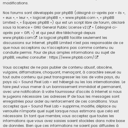
modifications.
Nos forums sont développés par phpBB (désigné ci-après par « ils »,
« eux », « leur », « logiciel phpBB », « www.phpbb.com », « phpBB
Limited », « Équipes phpBB ») qui est un script libre de forum, déclaré
sous la licence «
GNU General Public License v2
» (désigné ci-
après par « GPL ») et qui peut être téléchargé depuis
www.phpbb.com
. Le logiciel phpBB facilite seulement les
discussions sur Internet. phpBB Limited n’est pas responsable de ce
que nous acceptons ou n’acceptons pas comme contenu ou
conduite permis. Pour de plus amples informations au sujet de
phpBB, veuillez consulter :
https://www.phpbb.com/
.
Vous acceptez de ne pas publier de contenu abusif, obscène,
vulgaire, diffamatoire, choquant, menaçant, à caractère sexuel ou
tout autre contenu qui peut transgresser les lois de votre pays, du
pays où « Sound Pixel Lab » est hébergé ou les lois internationales. Le
faire peut vous mener à un bannissement immédiat et permanent,
avec une notification à votre fournisseur d’accès à Internet si nous
le jugeons nécessaire. Les adresses IP de tous les messages sont
enregistrées pour aider au renforcement de ces conditions. Vous
acceptez que « Sound Pixel Lab » supprime, modifie, déplace ou
verrouille n’importe quel sujet lorsque nous estimons que cela est
nécessaire. En tant que membre, vous acceptez que toutes les
informations que vous avez saisies soient stockées dans notre base
de données. Bien que ces informations ne soient pas diffusées à