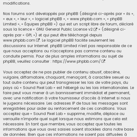
modifications.
Nos forums sont développés par phpBB (désigné ci-après par « ils »,
« eux », « leur », « logiciel phpBB », « www.phpbb.com », « phpBB
Limited », « Équipes phpBB ») qui est un script libre de forum, déclaré
sous la licence «
GNU General Public License v2
» (désigné ci-
après par « GPL ») et qui peut être téléchargé depuis
www.phpbb.com
. Le logiciel phpBB facilite seulement les
discussions sur Internet. phpBB Limited n’est pas responsable de ce
que nous acceptons ou n’acceptons pas comme contenu ou
conduite permis. Pour de plus amples informations au sujet de
phpBB, veuillez consulter :
https://www.phpbb.com/
.
Vous acceptez de ne pas publier de contenu abusif, obscène,
vulgaire, diffamatoire, choquant, menaçant, à caractère sexuel ou
tout autre contenu qui peut transgresser les lois de votre pays, du
pays où « Sound Pixel Lab » est hébergé ou les lois internationales. Le
faire peut vous mener à un bannissement immédiat et permanent,
avec une notification à votre fournisseur d’accès à Internet si nous
le jugeons nécessaire. Les adresses IP de tous les messages sont
enregistrées pour aider au renforcement de ces conditions. Vous
acceptez que « Sound Pixel Lab » supprime, modifie, déplace ou
verrouille n’importe quel sujet lorsque nous estimons que cela est
nécessaire. En tant que membre, vous acceptez que toutes les
informations que vous avez saisies soient stockées dans notre base
de données. Bien que ces informations ne soient pas diffusées à