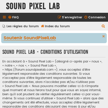
Sound Pixel Lab
FAQ
S’enregistrer
Connexion
R
Les règles du forum
Index du forum
e
Soutenir SoundPixelLab
c
h
Sound Pixel Lab - Conditions d’utilisation
e
r
En accédant à « Sound Pixel Lab » (désigné ci-après par « nous »,
c
« notre », « nos », « Sound Pixel Lab »,
« https://forum.soundpixelab.com »), vous acceptez d’être
h
légalement responsable des conditions suivantes. Si vous
e
n’acceptez pas d’être légalement responsable de toutes les
conditions suivantes, alors n’accédez pas et/ou n’utilisez pas
r
« Sound Pixel Lab ». Nous pouvons modifier celles-ci à n’importe
quel moment et nous ferons tout pour que vous en soyez informé,
bien qu’il soit prudent de vérifier régulièrement celles-ci par vous-
même. Si vous continuez d’utiliser « Sound Pixel Lab » alors que des
changements ont été effectués, vous acceptez d’être légalement
responsable des conditions découlant des mises à jour et/ou