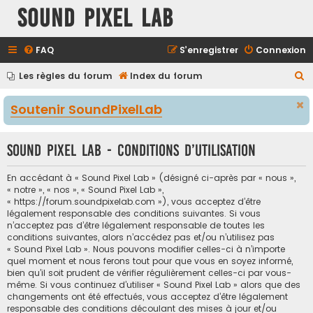
Sound Pixel Lab
FAQ
S’enregistrer
Connexion
R
Les règles du forum
Index du forum
e
Soutenir SoundPixelLab
c
h
Sound Pixel Lab - Conditions d’utilisation
e
r
En accédant à « Sound Pixel Lab » (désigné ci-après par « nous »,
c
« notre », « nos », « Sound Pixel Lab »,
« https://forum.soundpixelab.com »), vous acceptez d’être
h
légalement responsable des conditions suivantes. Si vous
e
n’acceptez pas d’être légalement responsable de toutes les
conditions suivantes, alors n’accédez pas et/ou n’utilisez pas
r
« Sound Pixel Lab ». Nous pouvons modifier celles-ci à n’importe
quel moment et nous ferons tout pour que vous en soyez informé,
bien qu’il soit prudent de vérifier régulièrement celles-ci par vous-
même. Si vous continuez d’utiliser « Sound Pixel Lab » alors que des
changements ont été effectués, vous acceptez d’être légalement
responsable des conditions découlant des mises à jour et/ou