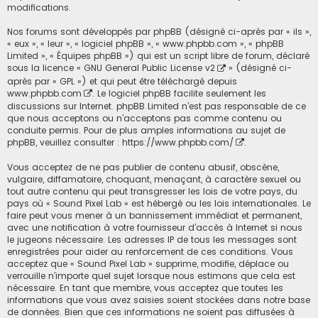
modifications.
Nos forums sont développés par phpBB (désigné ci-après par « ils »,
« eux », « leur », « logiciel phpBB », « www.phpbb.com », « phpBB
Limited », « Équipes phpBB ») qui est un script libre de forum, déclaré
sous la licence «
GNU General Public License v2
» (désigné ci-
après par « GPL ») et qui peut être téléchargé depuis
www.phpbb.com
. Le logiciel phpBB facilite seulement les
discussions sur Internet. phpBB Limited n’est pas responsable de ce
que nous acceptons ou n’acceptons pas comme contenu ou
conduite permis. Pour de plus amples informations au sujet de
phpBB, veuillez consulter :
https://www.phpbb.com/
.
Vous acceptez de ne pas publier de contenu abusif, obscène,
vulgaire, diffamatoire, choquant, menaçant, à caractère sexuel ou
tout autre contenu qui peut transgresser les lois de votre pays, du
pays où « Sound Pixel Lab » est hébergé ou les lois internationales. Le
faire peut vous mener à un bannissement immédiat et permanent,
avec une notification à votre fournisseur d’accès à Internet si nous
le jugeons nécessaire. Les adresses IP de tous les messages sont
enregistrées pour aider au renforcement de ces conditions. Vous
acceptez que « Sound Pixel Lab » supprime, modifie, déplace ou
verrouille n’importe quel sujet lorsque nous estimons que cela est
nécessaire. En tant que membre, vous acceptez que toutes les
informations que vous avez saisies soient stockées dans notre base
de données. Bien que ces informations ne soient pas diffusées à