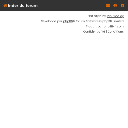
Index du forum
Flat Style by
Ian Bradley
Développé par
phpBB
® Forum Software © phpBB Limited
Traduit par
phpBB-fr.com
Confidentialité
|
Conditions