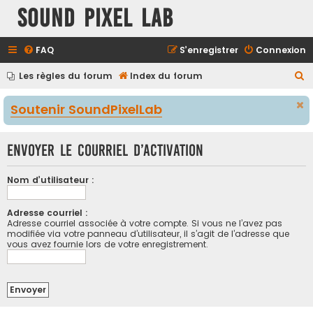
Sound Pixel Lab
FAQ
S’enregistrer
Connexion
R
Les règles du forum
Index du forum
e
Soutenir SoundPixelLab
c
h
Envoyer le courriel d’activation
e
r
Nom d’utilisateur :
c
h
Adresse courriel :
e
Adresse courriel associée à votre compte. Si vous ne l’avez pas
modifiée via votre panneau d’utilisateur, il s’agit de l’adresse que
r
vous avez fournie lors de votre enregistrement.