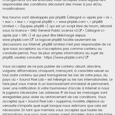
responsable des conditions découlant des mises à jour et/ou
modifications.
Nos forums sont développés par phpBB (désigné ci-après par « ils »,
« eux », « leur », « logiciel phpBB », « www.phpbb.com », « phpBB
Limited », « Équipes phpBB ») qui est un script libre de forum, déclaré
sous la licence «
GNU General Public License v2
» (désigné ci-
après par « GPL ») et qui peut être téléchargé depuis
www.phpbb.com
. Le logiciel phpBB facilite seulement les
discussions sur Internet. phpBB Limited n’est pas responsable de ce
que nous acceptons ou n’acceptons pas comme contenu ou
conduite permis. Pour de plus amples informations au sujet de
phpBB, veuillez consulter :
https://www.phpbb.com/
.
Vous acceptez de ne pas publier de contenu abusif, obscène,
vulgaire, diffamatoire, choquant, menaçant, à caractère sexuel ou
tout autre contenu qui peut transgresser les lois de votre pays, du
pays où « Sound Pixel Lab » est hébergé ou les lois internationales. Le
faire peut vous mener à un bannissement immédiat et permanent,
avec une notification à votre fournisseur d’accès à Internet si nous
le jugeons nécessaire. Les adresses IP de tous les messages sont
enregistrées pour aider au renforcement de ces conditions. Vous
acceptez que « Sound Pixel Lab » supprime, modifie, déplace ou
verrouille n’importe quel sujet lorsque nous estimons que cela est
nécessaire. En tant que membre, vous acceptez que toutes les
informations que vous avez saisies soient stockées dans notre base