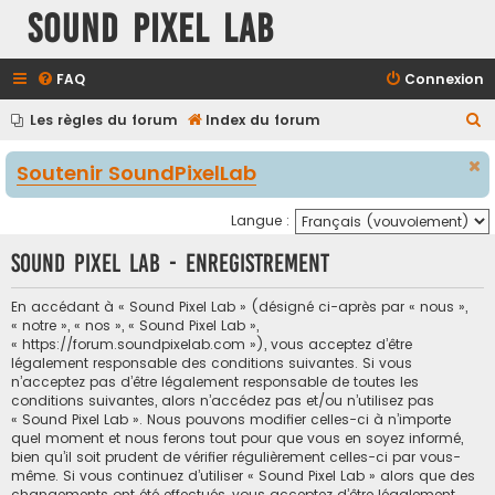
Sound Pixel Lab
FAQ
Connexion
R
Les règles du forum
Index du forum
e
Soutenir SoundPixelLab
c
h
Langue :
e
Sound Pixel Lab - Enregistrement
r
c
En accédant à « Sound Pixel Lab » (désigné ci-après par « nous »,
h
« notre », « nos », « Sound Pixel Lab »,
« https://forum.soundpixelab.com »), vous acceptez d’être
e
légalement responsable des conditions suivantes. Si vous
r
n’acceptez pas d’être légalement responsable de toutes les
conditions suivantes, alors n’accédez pas et/ou n’utilisez pas
« Sound Pixel Lab ». Nous pouvons modifier celles-ci à n’importe
quel moment et nous ferons tout pour que vous en soyez informé,
bien qu’il soit prudent de vérifier régulièrement celles-ci par vous-
même. Si vous continuez d’utiliser « Sound Pixel Lab » alors que des
changements ont été effectués, vous acceptez d’être légalement