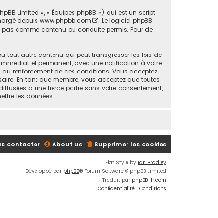
phpBB Limited », « Équipes phpBB ») qui est un script
échargé depuis
www.phpbb.com
. Le logiciel phpBB
ons pas comme contenu ou conduite permis. Pour de
 tout autre contenu qui peut transgresser les lois de
 immédiat et permanent, avec une notification à votre
der au renforcement de ces conditions. Vous acceptez
ssaire. En tant que membre, vous acceptez que toutes
iffusées à une tierce partie sans votre consentement,
ettre les données.
s contacter
About us
Supprimer les cookies
Flat Style by
Ian Bradley
Développé par
phpBB
® Forum Software © phpBB Limited
Traduit par
phpBB-fr.com
Confidentialité
|
Conditions