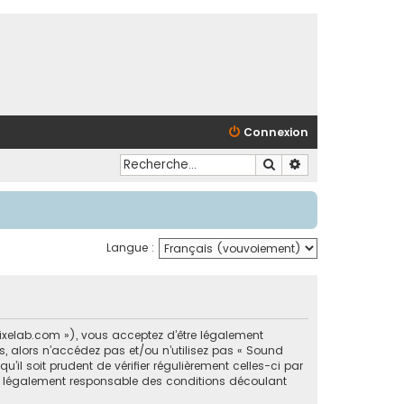
Connexion
Rechercher
Recherche avancé
Langue :
dpixelab.com »), vous acceptez d’être légalement
, alors n’accédez pas et/ou n’utilisez pas « Sound
il soit prudent de vérifier régulièrement celles-ci par
re légalement responsable des conditions découlant