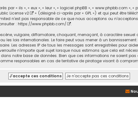
par « ils », « eux », « leur », « logiciel phpBB », « www.phpbb.com », « 
blic License v2
» (désigné ci-après par « GPL ») et qui peut être tél
BB Limited n’est pas responsable de ce que nous acceptons ou n’accept
onsulter :
https://www.phpbb.com/
.
cène, vulgaire, diffamatoire, choquant, menaçant, à caractère sexuel ou
 ou les lois internationales. Le faire peut vous mener à un bannissement
ssaire. Les adresses IP de tous les messages sont enregistrées pour ai
verrouille n’importe quel sujet lorsque nous estimons que cela est néce
s dans notre base de données. Bien que ces informations ne soient pas d
us comme responsables en cas de tentative de piratage visant à comprom
Nou