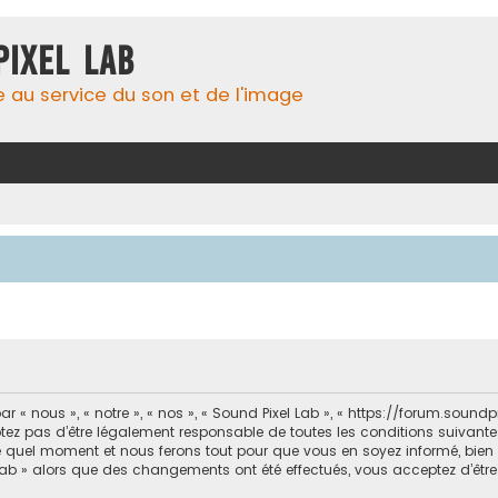
Pixel Lab
e au service du son et de l'image
 « nous », « notre », « nos », « Sound Pixel Lab », « https://forum.soun
ez pas d’être légalement responsable de toutes les conditions suivantes
e quel moment et nous ferons tout pour que vous en soyez informé, bien qu’
 Lab » alors que des changements ont été effectués, vous acceptez d’êt