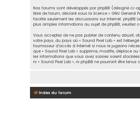
Nos forums sont développés par phpBB (désigné ci-après 
libre de forum, déclaré sous la licence «
GNU General Pu
facilite seulement les discussions sur Internet. php
plus amples informations au sujet de phpBB, veuillez c
Vous acceptez de ne pas publier de contenu abusif, obs
votre pays, du pays où « Sound Pixel Lab » est hébergé
fournisseur d’accès à Internet si nous le jugeons néce
que « Sound Pixel Lab » supprime, modifie, déplace ou 
les informations que vous avez saisies soient stockée
ni « Sound Pixel Lab », ni phpBB ne pourront être ten
Index du forum