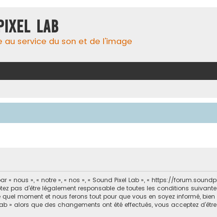
Pixel Lab
e au service du son et de l'image
 « nous », « notre », « nos », « Sound Pixel Lab », « https://forum.soun
ez pas d’être légalement responsable de toutes les conditions suivantes
e quel moment et nous ferons tout pour que vous en soyez informé, bien qu’
 Lab » alors que des changements ont été effectués, vous acceptez d’êt