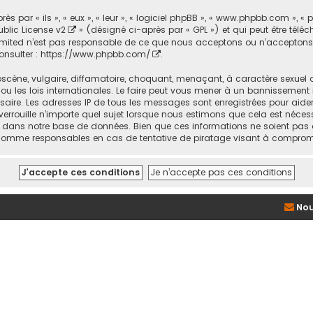
par « ils », « eux », « leur », « logiciel phpBB », « www.phpbb.com », « 
blic License v2
» (désigné ci-après par « GPL ») et qui peut être tél
BB Limited n’est pas responsable de ce que nous acceptons ou n’accept
onsulter :
https://www.phpbb.com/
.
cène, vulgaire, diffamatoire, choquant, menaçant, à caractère sexuel ou
 ou les lois internationales. Le faire peut vous mener à un bannissement
ssaire. Les adresses IP de tous les messages sont enregistrées pour ai
verrouille n’importe quel sujet lorsque nous estimons que cela est néce
s dans notre base de données. Bien que ces informations ne soient pas d
us comme responsables en cas de tentative de piratage visant à comprom
Nou