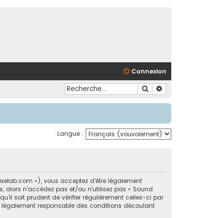
Connexion
Rechercher
Recherche avancé
Langue :
dpixelab.com »), vous acceptez d’être légalement
, alors n’accédez pas et/ou n’utilisez pas « Sound
il soit prudent de vérifier régulièrement celles-ci par
re légalement responsable des conditions découlant