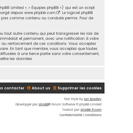
phpBB Limited », « Équipes phpBB ») qui est un script
échargé depuis
www.phpbb.com
. Le logiciel phpBB
ons pas comme contenu ou conduite permis. Pour de
 tout autre contenu qui peut transgresser les lois de
 immédiat et permanent, avec une notification à votre
der au renforcement de ces conditions. Vous acceptez
ssaire. En tant que membre, vous acceptez que toutes
iffusées à une tierce partie sans votre consentement,
ettre les données.
s contacter
About us
Supprimer les cookies
Flat Style by
Ian Bradley
Développé par
phpBB
® Forum Software © phpBB Limited
Traduit par
phpBB-fr.com
Confidentialité
|
Conditions