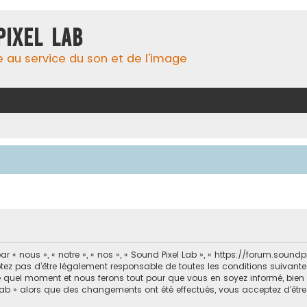
Pixel Lab
e au service du son et de l'image
 « nous », « notre », « nos », « Sound Pixel Lab », « https://forum.soun
ez pas d’être légalement responsable de toutes les conditions suivantes
e quel moment et nous ferons tout pour que vous en soyez informé, bien qu’
 Lab » alors que des changements ont été effectués, vous acceptez d’êt