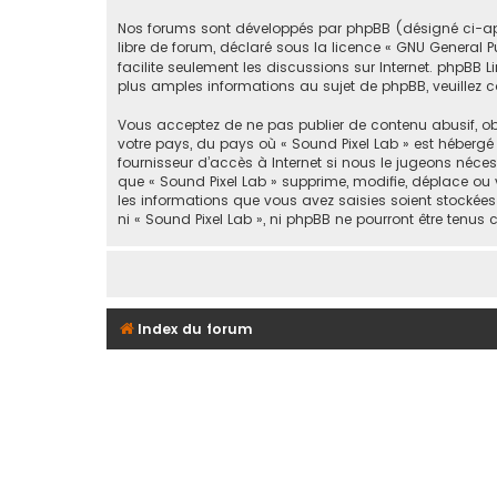
Nos forums sont développés par phpBB (désigné ci-après 
libre de forum, déclaré sous la licence «
GNU General Pu
facilite seulement les discussions sur Internet. php
plus amples informations au sujet de phpBB, veuillez c
Vous acceptez de ne pas publier de contenu abusif, obs
votre pays, du pays où « Sound Pixel Lab » est hébergé
fournisseur d’accès à Internet si nous le jugeons néce
que « Sound Pixel Lab » supprime, modifie, déplace ou 
les informations que vous avez saisies soient stockée
ni « Sound Pixel Lab », ni phpBB ne pourront être ten
Index du forum