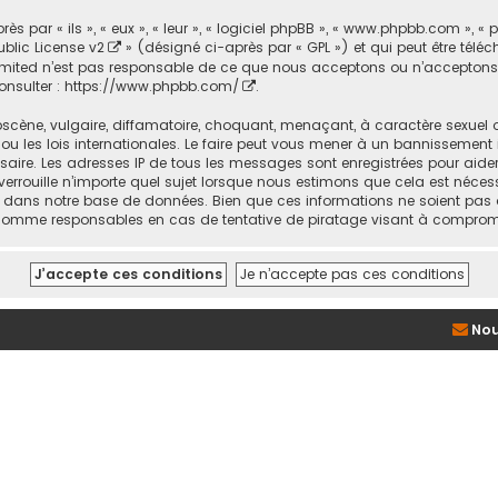
par « ils », « eux », « leur », « logiciel phpBB », « www.phpbb.com », « 
blic License v2
» (désigné ci-après par « GPL ») et qui peut être tél
BB Limited n’est pas responsable de ce que nous acceptons ou n’accept
onsulter :
https://www.phpbb.com/
.
cène, vulgaire, diffamatoire, choquant, menaçant, à caractère sexuel ou
 ou les lois internationales. Le faire peut vous mener à un bannissement
ssaire. Les adresses IP de tous les messages sont enregistrées pour ai
verrouille n’importe quel sujet lorsque nous estimons que cela est néce
s dans notre base de données. Bien que ces informations ne soient pas d
us comme responsables en cas de tentative de piratage visant à comprom
Nou