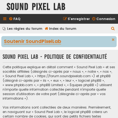
Sound Pixel Lab
FAQ
S’enregistrer
Connexion
R
Les règles du forum
Index du forum
e
Soutenir SoundPixelLab
c
h
Sound Pixel Lab - Politique de confidentialité
e
r
Cette politique explique en détail comment « Sound Pixel Lab » et ses
c
sociétés affiliées (désignés ci-après par « nous », « notre », « nos »,
« Sound Pixel Lab », « https://forum.soundpixelab.com ») et phpBB
h
(désigné ci-après par « ils », « eux », « leur », « logiciel phpBB »,
e
« www.phpbb.com », « phpBB Limited », « Équipes phpBB ») utilisent
n’importe quelle information collectée pendant n’importe quelle
r
session d’utilisation de votre part (désignée ci-après par « vos
informations »).
Vos informations sont collectées de deux manières. Premièrement,
en naviguant sur « Sound Pixel Lab », le logiciel phpBB créera un
certain nombre de cookies, qui sont des petits fichiers textes