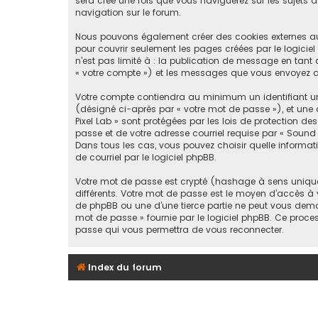
sera créé une fois que vous naviguerez sur les sujets de
navigation sur le forum.
Nous pouvons également créer des cookies externes au 
pour couvrir seulement les pages créées par le logicie
n’est pas limité à : la publication de message en tant q
« votre compte ») et les messages que vous envoyez ap
Votre compte contiendra au minimum un identifiant uni
(désigné ci-après par « votre mot de passe »), et une 
Pixel Lab » sont protégées par les lois de protection 
passe et de votre adresse courriel requise par « Sound P
Dans tous les cas, vous pouvez choisir quelle informat
de courriel par le logiciel phpBB.
Votre mot de passe est crypté (hashage à sens unique) 
différents. Votre mot de passe est le moyen d’accès à 
de phpBB ou une d’une tierce partie ne peut vous deman
mot de passe » fournie par le logiciel phpBB. Ce proce
passe qui vous permettra de vous reconnecter.
Index du forum