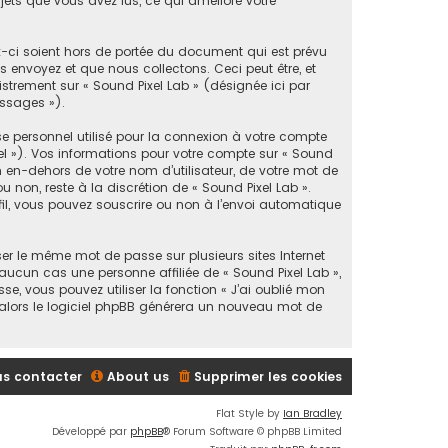
ujets que vous avez lus, ce qui améliore votre
x-ci soient hors de portée du document qui est prévu
 envoyez et que nous collectons. Ceci peut être, et
gistrement sur « Sound Pixel Lab » (désignée ici par
essages »).
e personnel utilisé pour la connexion à votre compte
iel »). Vos informations pour votre compte sur « Sound
 en-dehors de votre nom d’utilisateur, de votre mot de
u non, reste à la discrétion de « Sound Pixel Lab ».
fil, vous pouvez souscrire ou non à l’envoi automatique
er le même mot de passe sur plusieurs sites Internet
aucun cas une personne affiliée de « Sound Pixel Lab »,
, vous pouvez utiliser la fonction « J’ai oublié mon
, alors le logiciel phpBB générera un nouveau mot de
s contacter
About us
Supprimer les cookies
Flat Style by
Ian Bradley
Développé par
phpBB
® Forum Software © phpBB Limited