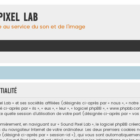
Pixel Lab
e au service du son et de l'image
tialité
Lab » et ses sociétés affiliées (désignés ci-après par « nous », « notre »,
-après par « ils », « eux », « leur », « logiciel phpBB », « www.phpbb.com
e quelle session d’utilisation de votre part (désignée ci-après par « vos
mièrement, en naviguant sur « Sound Pixel Lab », le logiciel phpBB créer
s du navigateur Internet de votre ordinateur. Les deux premiers cookies ne
ité (désigné ci-après par « session-id »), qui vous sont automatiquement