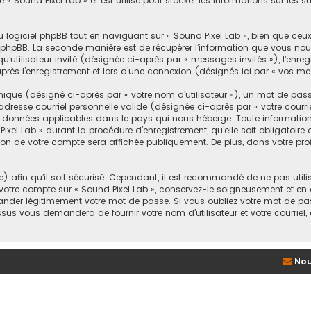
 « Sound Pixel Lab » et est utilisé pour stocker les informations sur les s
logiciel phpBB tout en naviguant sur « Sound Pixel Lab », bien que ceu
l phpBB. La seconde manière est de récupérer l’information que vous nous
u’utilisateur invité (désignée ci-après par « messages invités »), l’enre
rès l’enregistrement et lors d’une connexion (désignés ici par « vos m
que (désigné ci-après par « votre nom d’utilisateur »), un mot de pass
adresse courriel personnelle valide (désignée ci-après par « votre courr
des données applicables dans le pays qui nous héberge. Toute information
ixel Lab » durant la procédure d’enregistrement, qu’elle soit obligatoire o
ion de votre compte sera affichée publiquement. De plus, dans votre pro
afin qu’il soit sécurisé. Cependant, il est recommandé de ne pas utilis
votre compte sur « Sound Pixel Lab », conservez-le soigneusement et en 
der légitimement votre mot de passe. Si vous oubliez votre mot de passe
ssus vous demandera de fournir votre nom d’utilisateur et votre courriel
Nou