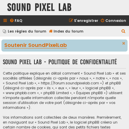
Sound Pixel Lab
FAQ
S’enregistrer
Connexion
R
Les règles du forum
Index du forum
e
Soutenir SoundPixelLab
c
h
Sound Pixel Lab - Politique de confidentialité
e
r
Cette politique explique en détail comment « Sound Pixel Lab » et ses
c
sociétés affiliées (désignés ci-après par « nous », « notre », « nos »,
« Sound Pixel Lab », « https://forum.soundpixelab.com ») et phpBB
h
(désigné ci-après par « ils », « eux », « leur », « logiciel phpBB »,
e
« www.phpbb.com », « phpBB Limited », « Équipes phpBB ») utilisent
n’importe quelle information collectée pendant n’importe quelle
r
session d’utilisation de votre part (désignée ci-après par « vos
informations »).
Vos informations sont collectées de deux manières. Premièrement,
en naviguant sur « Sound Pixel Lab », le logiciel phpBB créera un
certain nombre de cookies, qui sont des petits fichiers textes