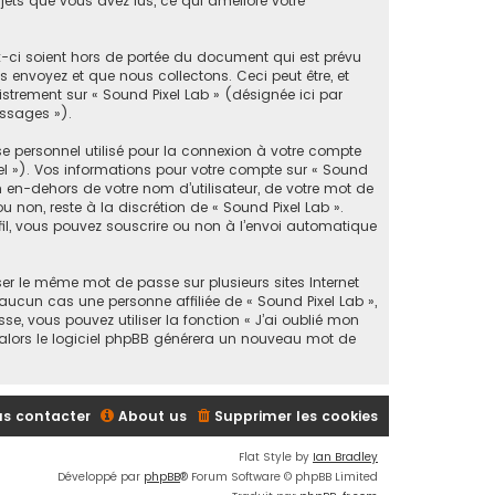
ujets que vous avez lus, ce qui améliore votre
x-ci soient hors de portée du document qui est prévu
 envoyez et que nous collectons. Ceci peut être, et
gistrement sur « Sound Pixel Lab » (désignée ici par
essages »).
e personnel utilisé pour la connexion à votre compte
iel »). Vos informations pour votre compte sur « Sound
 en-dehors de votre nom d’utilisateur, de votre mot de
u non, reste à la discrétion de « Sound Pixel Lab ».
fil, vous pouvez souscrire ou non à l’envoi automatique
er le même mot de passe sur plusieurs sites Internet
aucun cas une personne affiliée de « Sound Pixel Lab »,
, vous pouvez utiliser la fonction « J’ai oublié mon
, alors le logiciel phpBB générera un nouveau mot de
s contacter
About us
Supprimer les cookies
Flat Style by
Ian Bradley
Développé par
phpBB
® Forum Software © phpBB Limited