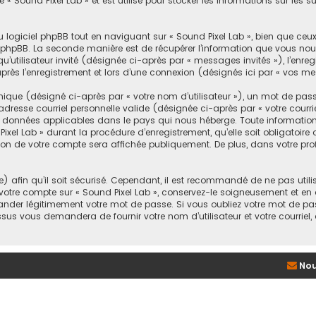
 « Sound Pixel Lab » et est utilisé pour stocker les informations sur les s
logiciel phpBB tout en naviguant sur « Sound Pixel Lab », bien que ceu
l phpBB. La seconde manière est de récupérer l’information que vous nous
u’utilisateur invité (désignée ci-après par « messages invités »), l’enre
rès l’enregistrement et lors d’une connexion (désignés ici par « vos m
que (désigné ci-après par « votre nom d’utilisateur »), un mot de pass
adresse courriel personnelle valide (désignée ci-après par « votre courr
des données applicables dans le pays qui nous héberge. Toute information
ixel Lab » durant la procédure d’enregistrement, qu’elle soit obligatoire o
ion de votre compte sera affichée publiquement. De plus, dans votre pro
afin qu’il soit sécurisé. Cependant, il est recommandé de ne pas utilis
votre compte sur « Sound Pixel Lab », conservez-le soigneusement et en 
der légitimement votre mot de passe. Si vous oubliez votre mot de passe
ssus vous demandera de fournir votre nom d’utilisateur et votre courriel
Nou