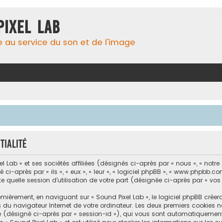
Pixel Lab
e au service du son et de l'image
tialité
Lab » et ses sociétés affiliées (désignés ci-après par « nous », « notre »,
-après par « ils », « eux », « leur », « logiciel phpBB », « www.phpbb.com
e quelle session d’utilisation de votre part (désignée ci-après par « vos
mièrement, en naviguant sur « Sound Pixel Lab », le logiciel phpBB créer
s du navigateur Internet de votre ordinateur. Les deux premiers cookies ne
ité (désigné ci-après par « session-id »), qui vous sont automatiquement