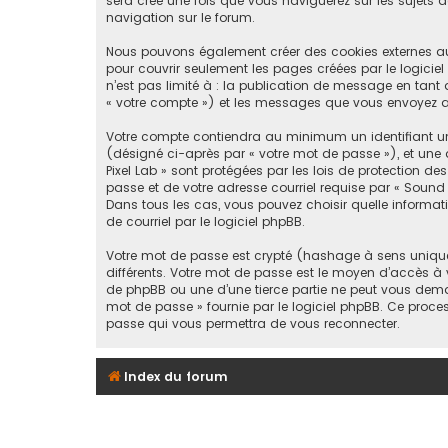
sera créé une fois que vous naviguerez sur les sujets de
navigation sur le forum.
Nous pouvons également créer des cookies externes au 
pour couvrir seulement les pages créées par le logicie
n’est pas limité à : la publication de message en tant q
« votre compte ») et les messages que vous envoyez ap
Votre compte contiendra au minimum un identifiant uni
(désigné ci-après par « votre mot de passe »), et une 
Pixel Lab » sont protégées par les lois de protection 
passe et de votre adresse courriel requise par « Sound P
Dans tous les cas, vous pouvez choisir quelle informat
de courriel par le logiciel phpBB.
Votre mot de passe est crypté (hashage à sens unique) 
différents. Votre mot de passe est le moyen d’accès à 
de phpBB ou une d’une tierce partie ne peut vous deman
mot de passe » fournie par le logiciel phpBB. Ce proce
passe qui vous permettra de vous reconnecter.
Index du forum