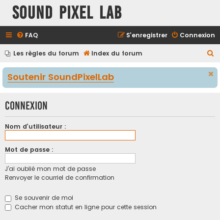
Sound Pixel Lab
FAQ
S’enregistrer
Connexion
R
Les règles du forum
Index du forum
e
Soutenir SoundPixelLab
c
h
Connexion
e
r
Nom d’utilisateur :
c
h
Mot de passe :
e
r
J’ai oublié mon mot de passe
Renvoyer le courriel de confirmation
Se souvenir de moi
Cacher mon statut en ligne pour cette session