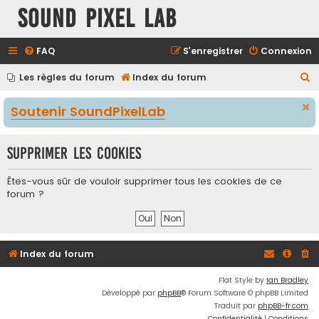
Sound Pixel Lab
FAQ
S’enregistrer
Connexion
R
Les règles du forum
Index du forum
e
Soutenir SoundPixelLab
c
h
Supprimer les cookies
e
r
Êtes-vous sûr de vouloir supprimer tous les cookies de ce
c
forum ?
h
e
r
Index du forum
Flat Style by
Ian Bradley
Développé par
phpBB
® Forum Software © phpBB Limited
Traduit par
phpBB-fr.com
Confidentialité
|
Conditions