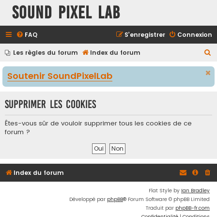
Sound Pixel Lab
FAQ
S’enregistrer
Connexion
R
Les règles du forum
Index du forum
e
Soutenir SoundPixelLab
c
h
Supprimer les cookies
e
r
Êtes-vous sûr de vouloir supprimer tous les cookies de ce
c
forum ?
h
e
r
Index du forum
Flat Style by
Ian Bradley
Développé par
phpBB
® Forum Software © phpBB Limited
Traduit par
phpBB-fr.com
Confidentialité
|
Conditions