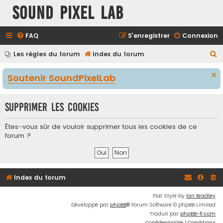
Sound Pixel Lab
FAQ
S’enregistrer
Connexion
R
Les règles du forum
Index du forum
e
Soutenir SoundPixelLab
c
h
Supprimer les cookies
e
r
Êtes-vous sûr de vouloir supprimer tous les cookies de ce
c
forum ?
h
e
r
Index du forum
Flat Style by
Ian Bradley
Développé par
phpBB
® Forum Software © phpBB Limited
Traduit par
phpBB-fr.com
Confidentialité
|
Conditions