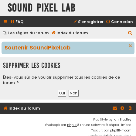
Sound Pixel Lab
FAQ
S’enregistrer
Connexion
R
Les règles du forum
Index du forum
e
Soutenir SoundPixelLab
c
h
Supprimer les cookies
e
r
Êtes-vous sûr de vouloir supprimer tous les cookies de ce
c
forum ?
h
e
r
Index du forum
Flat Style by
Ian Bradley
Développé par
phpBB
® Forum Software © phpBB Limited
Traduit par
phpBB-fr.com
Confidentialité
|
Conditions