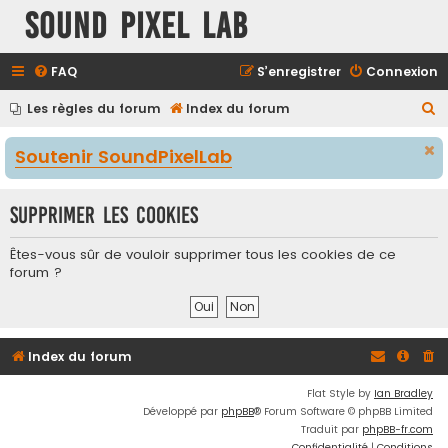
Sound Pixel Lab
FAQ
S’enregistrer
Connexion
R
Les règles du forum
Index du forum
e
Soutenir SoundPixelLab
c
h
Supprimer les cookies
e
r
Êtes-vous sûr de vouloir supprimer tous les cookies de ce
c
forum ?
h
e
r
Index du forum
Flat Style by
Ian Bradley
Développé par
phpBB
® Forum Software © phpBB Limited
Traduit par
phpBB-fr.com
Confidentialité
|
Conditions