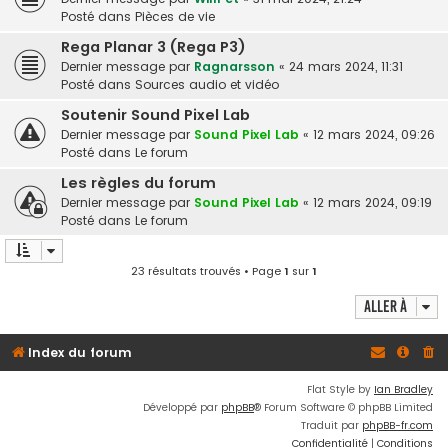
Posté dans
Pièces de vie
Rega Planar 3 (Rega P3)
Dernier message par
Ragnarsson
«
24 mars 2024, 11:31
Posté dans
Sources audio et vidéo
Soutenir Sound Pixel Lab
Dernier message par
Sound Pixel Lab
«
12 mars 2024, 09:26
Posté dans
Le forum
Les règles du forum
Dernier message par
Sound Pixel Lab
«
12 mars 2024, 09:19
Posté dans
Le forum
23 résultats trouvés • Page
1
sur
1
Aller à
Index du forum
Flat Style by
Ian Bradley
Développé par
phpBB
® Forum Software © phpBB Limited
Traduit par
phpBB-fr.com
Confidentialité
|
Conditions