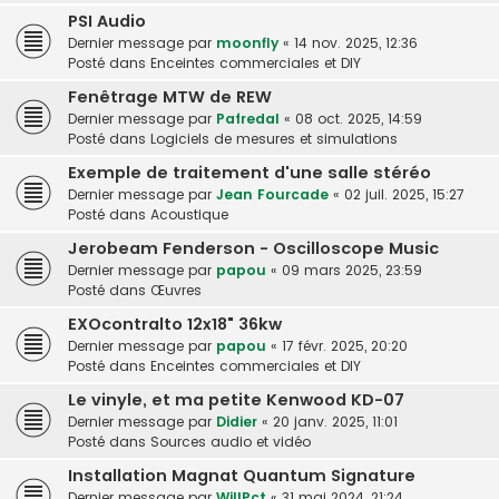
PSI Audio
Dernier message par
moonfly
«
14 nov. 2025, 12:36
Posté dans
Enceintes commerciales et DIY
Fenêtrage MTW de REW
Dernier message par
Pafredal
«
08 oct. 2025, 14:59
Posté dans
Logiciels de mesures et simulations
Exemple de traitement d'une salle stéréo
Dernier message par
Jean Fourcade
«
02 juil. 2025, 15:27
Posté dans
Acoustique
Jerobeam Fenderson - Oscilloscope Music
Dernier message par
papou
«
09 mars 2025, 23:59
Posté dans
Œuvres
EXOcontralto 12x18" 36kw
Dernier message par
papou
«
17 févr. 2025, 20:20
Posté dans
Enceintes commerciales et DIY
Le vinyle, et ma petite Kenwood KD-07
Dernier message par
Didier
«
20 janv. 2025, 11:01
Posté dans
Sources audio et vidéo
Installation Magnat Quantum Signature
Dernier message par
WillPct
«
31 mai 2024, 21:24