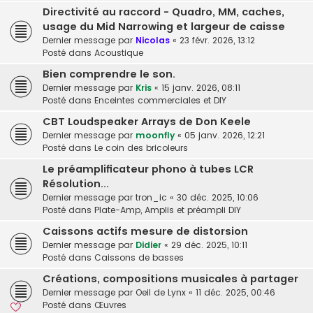
Directivité au raccord - Quadro, MM, caches,
usage du Mid Narrowing et largeur de caisse
Dernier message par
Nicolas
«
23 févr. 2026, 13:12
Posté dans
Acoustique
Bien comprendre le son.
Dernier message par
Kris
«
15 janv. 2026, 08:11
Posté dans
Enceintes commerciales et DIY
CBT Loudspeaker Arrays de Don Keele
Dernier message par
moonfly
«
05 janv. 2026, 12:21
Posté dans
Le coin des bricoleurs
Le préamplificateur phono à tubes LCR
Résolution...
Dernier message par
tron_ic
«
30 déc. 2025, 10:06
Posté dans
Plate-Amp, Amplis et préampli DIY
Caissons actifs mesure de distorsion
Dernier message par
Didier
«
29 déc. 2025, 10:11
Posté dans
Caissons de basses
Créations, compositions musicales à partager
Dernier message par
Oeil de Lynx
«
11 déc. 2025, 00:46
Posté dans
Œuvres