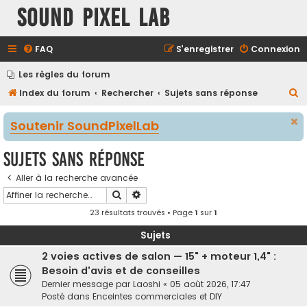
Sound Pixel Lab
FAQ
S’enregistrer
Connexion
Les règles du forum
R
Index du forum
Rechercher
Sujets sans réponse
e
Soutenir SoundPixelLab
c
h
Sujets sans réponse
e
Aller à la recherche avancée
r
Rechercher
Recherche avancée
c
23 résultats trouvés • Page
1
sur
1
h
e
Sujets
r
2 voies actives de salon — 15" + moteur 1,4" :
Besoin d'avis et de conseilles
Dernier message par
Laoshi
«
05 août 2026, 17:47
Posté dans
Enceintes commerciales et DIY