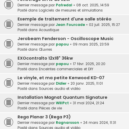
Dernier message par
Pafredal
«
08 oct. 2025, 14:59
Posté dans
Logiciels de mesures et simulations
Exemple de traitement d'une salle stéréo
Dernier message par
Jean Fourcade
«
02 juil. 2025, 15:27
Posté dans
Acoustique
Jerobeam Fenderson - Oscilloscope Music
Dernier message par
papou
«
09 mars 2025, 23:59
Posté dans
Œuvres
EXOcontralto 12x18" 36kw
Dernier message par
papou
«
17 févr. 2025, 20:20
Posté dans
Enceintes commerciales et DIY
Le vinyle, et ma petite Kenwood KD-07
Dernier message par
Didier
«
20 janv. 2025, 11:01
Posté dans
Sources audio et vidéo
Installation Magnat Quantum Signature
Dernier message par
WillPct
«
31 mai 2024, 21:24
Posté dans
Pièces de vie
Rega Planar 3 (Rega P3)
Dernier message par
Ragnarsson
«
24 mars 2024, 11:31
Posté dans
Sources audio et vidéo