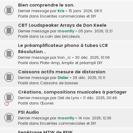
Bien comprendre le son.
Dernier message par
Kris
«
15 janv. 2026, 08:11
Posté dans
Enceintes commerciales et DIY
CBT Loudspeaker Arrays de Don Keele
Dernier message par
moonfly
«
05 janv. 2026, 12:21
Posté dans
Le coin des bricoleurs
Le préamplificateur phono à tubes LCR
Résolution...
Dernier message par
tron_ic
«
30 déc. 2025, 10:06
Posté dans
Plate-Amp, Amplis et préampli DIY
Caissons actifs mesure de distorsion
Dernier message par
Didier
«
29 déc. 2025, 10:11
Posté dans
Caissons de basses
Créations, compositions musicales à partager
Dernier message par
Oeil de Lynx
«
11 déc. 2025, 00:46
Posté dans
Œuvres
PSI Audio
Dernier message par
moonfly
«
14 nov. 2025, 12:36
Posté dans
Enceintes commerciales et DIY
Fenêtrage MTW de REW