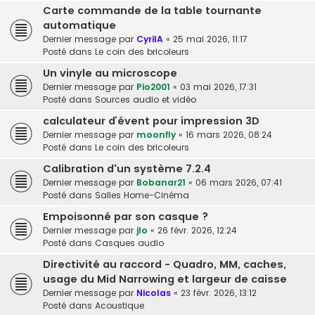
Carte commande de la table tournante
automatique
Dernier message par
CyrilA
«
25 mai 2026, 11:17
Posté dans
Le coin des bricoleurs
Un vinyle au microscope
Dernier message par
Pio2001
«
03 mai 2026, 17:31
Posté dans
Sources audio et vidéo
calculateur d’évent pour impression 3D
Dernier message par
moonfly
«
16 mars 2026, 08:24
Posté dans
Le coin des bricoleurs
Calibration d'un système 7.2.4
Dernier message par
Bobanar21
«
06 mars 2026, 07:41
Posté dans
Salles Home-Cinéma
Empoisonné par son casque ?
Dernier message par
jlo
«
26 févr. 2026, 12:24
Posté dans
Casques audio
Directivité au raccord - Quadro, MM, caches,
usage du Mid Narrowing et largeur de caisse
Dernier message par
Nicolas
«
23 févr. 2026, 13:12
Posté dans
Acoustique