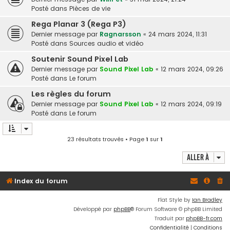
Posté dans
Pièces de vie
Rega Planar 3 (Rega P3)
Dernier message par
Ragnarsson
«
24 mars 2024, 11:31
Posté dans
Sources audio et vidéo
Soutenir Sound Pixel Lab
Dernier message par
Sound Pixel Lab
«
12 mars 2024, 09:26
Posté dans
Le forum
Les règles du forum
Dernier message par
Sound Pixel Lab
«
12 mars 2024, 09:19
Posté dans
Le forum
23 résultats trouvés • Page
1
sur
1
Aller à
Index du forum
Flat Style by
Ian Bradley
Développé par
phpBB
® Forum Software © phpBB Limited
Traduit par
phpBB-fr.com
Confidentialité
|
Conditions