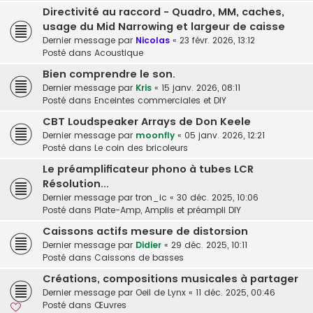
Directivité au raccord - Quadro, MM, caches,
usage du Mid Narrowing et largeur de caisse
Dernier message par
Nicolas
«
23 févr. 2026, 13:12
Posté dans
Acoustique
Bien comprendre le son.
Dernier message par
Kris
«
15 janv. 2026, 08:11
Posté dans
Enceintes commerciales et DIY
CBT Loudspeaker Arrays de Don Keele
Dernier message par
moonfly
«
05 janv. 2026, 12:21
Posté dans
Le coin des bricoleurs
Le préamplificateur phono à tubes LCR
Résolution...
Dernier message par
tron_ic
«
30 déc. 2025, 10:06
Posté dans
Plate-Amp, Amplis et préampli DIY
Caissons actifs mesure de distorsion
Dernier message par
Didier
«
29 déc. 2025, 10:11
Posté dans
Caissons de basses
Créations, compositions musicales à partager
Dernier message par
Oeil de Lynx
«
11 déc. 2025, 00:46
Posté dans
Œuvres