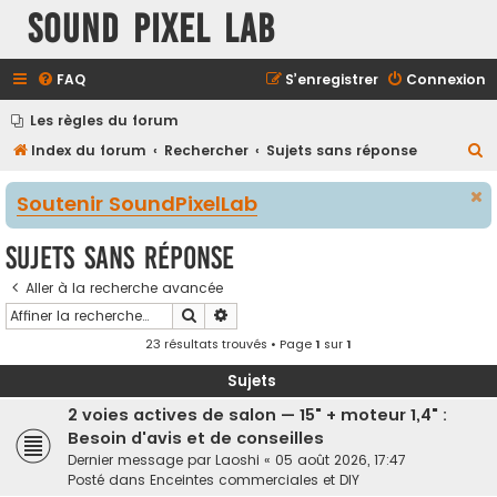
Sound Pixel Lab
FAQ
S’enregistrer
Connexion
Les règles du forum
R
Index du forum
Rechercher
Sujets sans réponse
e
Soutenir SoundPixelLab
c
h
Sujets sans réponse
e
Aller à la recherche avancée
r
Rechercher
Recherche avancée
c
23 résultats trouvés • Page
1
sur
1
h
e
Sujets
r
2 voies actives de salon — 15" + moteur 1,4" :
Besoin d'avis et de conseilles
Dernier message par
Laoshi
«
05 août 2026, 17:47
Posté dans
Enceintes commerciales et DIY