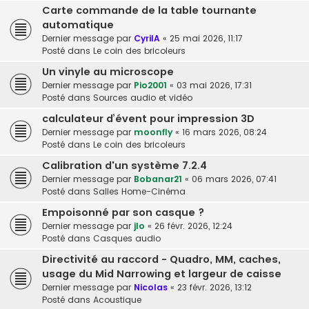
Carte commande de la table tournante
automatique
Dernier message par
CyrilA
«
25 mai 2026, 11:17
Posté dans
Le coin des bricoleurs
Un vinyle au microscope
Dernier message par
Pio2001
«
03 mai 2026, 17:31
Posté dans
Sources audio et vidéo
calculateur d’évent pour impression 3D
Dernier message par
moonfly
«
16 mars 2026, 08:24
Posté dans
Le coin des bricoleurs
Calibration d'un système 7.2.4
Dernier message par
Bobanar21
«
06 mars 2026, 07:41
Posté dans
Salles Home-Cinéma
Empoisonné par son casque ?
Dernier message par
jlo
«
26 févr. 2026, 12:24
Posté dans
Casques audio
Directivité au raccord - Quadro, MM, caches,
usage du Mid Narrowing et largeur de caisse
Dernier message par
Nicolas
«
23 févr. 2026, 13:12
Posté dans
Acoustique