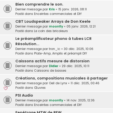
Bien comprendre le son.
Dernier message par
Kris
«
15 janv. 2026, 08:11
Posté dans
Enceintes commerciales et DIY
CBT Loudspeaker Arrays de Don Keele
Dernier message par
moonfly
«
05 janv. 2026, 12:21
Posté dans
Le coin des bricoleurs
Le préamplificateur phono à tubes LCR
Résolution...
Dernier message par
tron_ic
«
30 déc. 2025, 10:06
Posté dans
Plate-Amp, Amplis et préampli DIY
Caissons actifs mesure de distorsion
Dernier message par
Didier
«
29 déc. 2025, 10:11
Posté dans
Caissons de basses
Créations, compositions musicales à partager
Dernier message par
Oeil de Lynx
«
11 déc. 2025, 00:46
Posté dans
Œuvres
PSI Audio
Dernier message par
moonfly
«
14 nov. 2025, 12:36
Posté dans
Enceintes commerciales et DIY
Fenêtrage MTW de REW