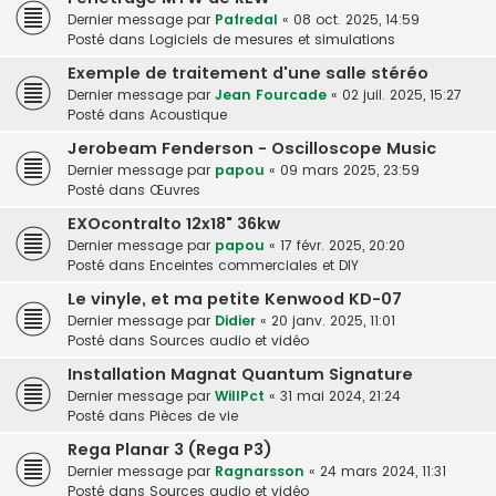
Dernier message par
Pafredal
«
08 oct. 2025, 14:59
Posté dans
Logiciels de mesures et simulations
Exemple de traitement d'une salle stéréo
Dernier message par
Jean Fourcade
«
02 juil. 2025, 15:27
Posté dans
Acoustique
Jerobeam Fenderson - Oscilloscope Music
Dernier message par
papou
«
09 mars 2025, 23:59
Posté dans
Œuvres
EXOcontralto 12x18" 36kw
Dernier message par
papou
«
17 févr. 2025, 20:20
Posté dans
Enceintes commerciales et DIY
Le vinyle, et ma petite Kenwood KD-07
Dernier message par
Didier
«
20 janv. 2025, 11:01
Posté dans
Sources audio et vidéo
Installation Magnat Quantum Signature
Dernier message par
WillPct
«
31 mai 2024, 21:24
Posté dans
Pièces de vie
Rega Planar 3 (Rega P3)
Dernier message par
Ragnarsson
«
24 mars 2024, 11:31
Posté dans
Sources audio et vidéo