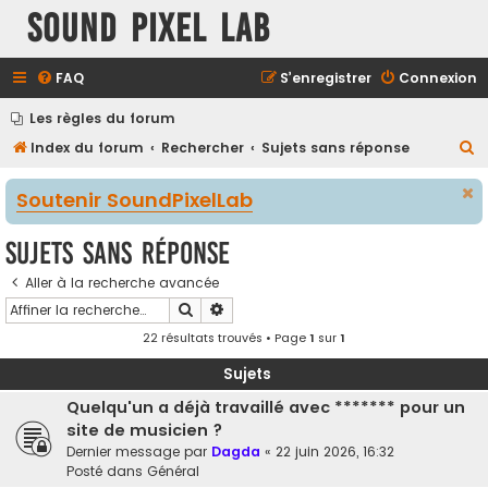
Sound Pixel Lab
FAQ
S’enregistrer
Connexion
Les règles du forum
R
Index du forum
Rechercher
Sujets sans réponse
e
Soutenir SoundPixelLab
c
h
Sujets sans réponse
e
Aller à la recherche avancée
r
Rechercher
Recherche avancée
c
22 résultats trouvés • Page
1
sur
1
h
e
Sujets
r
Quelqu'un a déjà travaillé avec ******* pour un
site de musicien ?
Dernier message par
Dagda
«
22 juin 2026, 16:32
Posté dans
Général