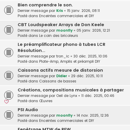
Bien comprendre le son.
Dernier message par
Kris
«
15 janv. 2026, 08:11
Posté dans
Enceintes commerciales et DIY
CBT Loudspeaker Arrays de Don Keele
Dernier message par
moonfly
«
05 janv. 2026, 12:21
Posté dans
Le coin des bricoleurs
Le préamplificateur phono à tubes LCR
Résolution...
Dernier message par
tron_ic
«
30 déc. 2025, 10:06
Posté dans
Plate-Amp, Amplis et préampli DIY
Caissons actifs mesure de distorsion
Dernier message par
Didier
«
29 déc. 2025, 10:11
Posté dans
Caissons de basses
Créations, compositions musicales à partager
Dernier message par
Oeil de Lynx
«
11 déc. 2025, 00:46
Posté dans
Œuvres
PSI Audio
Dernier message par
moonfly
«
14 nov. 2025, 12:36
Posté dans
Enceintes commerciales et DIY
Fenêtrage MTW de REW