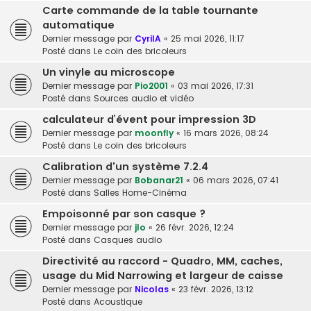
Carte commande de la table tournante
automatique
Dernier message par
CyrilA
«
25 mai 2026, 11:17
Posté dans
Le coin des bricoleurs
Un vinyle au microscope
Dernier message par
Pio2001
«
03 mai 2026, 17:31
Posté dans
Sources audio et vidéo
calculateur d’évent pour impression 3D
Dernier message par
moonfly
«
16 mars 2026, 08:24
Posté dans
Le coin des bricoleurs
Calibration d'un système 7.2.4
Dernier message par
Bobanar21
«
06 mars 2026, 07:41
Posté dans
Salles Home-Cinéma
Empoisonné par son casque ?
Dernier message par
jlo
«
26 févr. 2026, 12:24
Posté dans
Casques audio
Directivité au raccord - Quadro, MM, caches,
usage du Mid Narrowing et largeur de caisse
Dernier message par
Nicolas
«
23 févr. 2026, 13:12
Posté dans
Acoustique