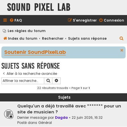
Sound Pixel Lab
FAQ
S’enregistrer
Connexion
Les règles du forum
R
Index du forum
Rechercher
Sujets sans réponse
e
Soutenir SoundPixelLab
c
h
Sujets sans réponse
e
Aller à la recherche avancée
r
Rechercher
Recherche avancée
c
22 résultats trouvés • Page
1
sur
1
h
e
Sujets
r
Quelqu'un a déjà travaillé avec ******* pour un
site de musicien ?
Dernier message par
Dagda
«
22 juin 2026, 16:32
Posté dans
Général