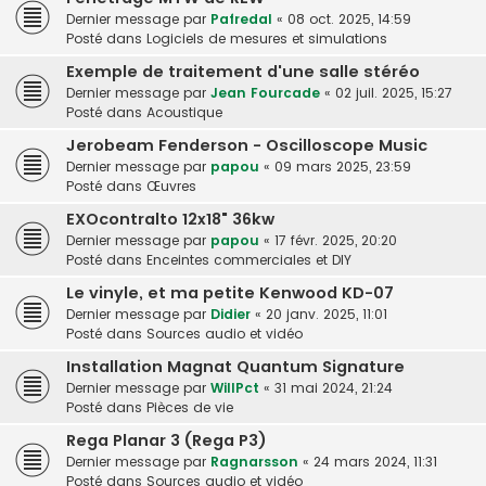
Dernier message par
Pafredal
«
08 oct. 2025, 14:59
Posté dans
Logiciels de mesures et simulations
Exemple de traitement d'une salle stéréo
Dernier message par
Jean Fourcade
«
02 juil. 2025, 15:27
Posté dans
Acoustique
Jerobeam Fenderson - Oscilloscope Music
Dernier message par
papou
«
09 mars 2025, 23:59
Posté dans
Œuvres
EXOcontralto 12x18" 36kw
Dernier message par
papou
«
17 févr. 2025, 20:20
Posté dans
Enceintes commerciales et DIY
Le vinyle, et ma petite Kenwood KD-07
Dernier message par
Didier
«
20 janv. 2025, 11:01
Posté dans
Sources audio et vidéo
Installation Magnat Quantum Signature
Dernier message par
WillPct
«
31 mai 2024, 21:24
Posté dans
Pièces de vie
Rega Planar 3 (Rega P3)
Dernier message par
Ragnarsson
«
24 mars 2024, 11:31
Posté dans
Sources audio et vidéo