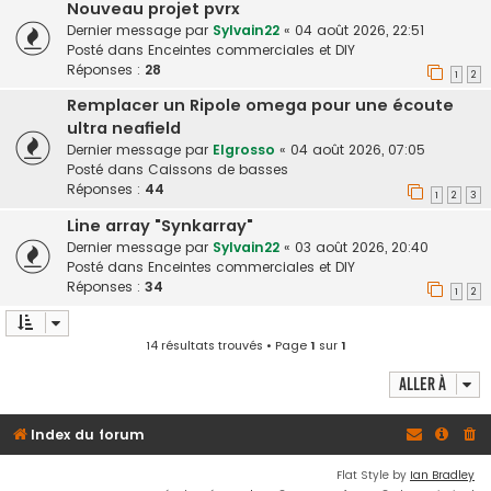
Nouveau projet pvrx
Dernier message par
Sylvain22
«
04 août 2026, 22:51
Posté dans
Enceintes commerciales et DIY
Réponses :
28
1
2
Remplacer un Ripole omega pour une écoute
ultra neafield
Dernier message par
Elgrosso
«
04 août 2026, 07:05
Posté dans
Caissons de basses
Réponses :
44
1
2
3
Line array "Synkarray"
Dernier message par
Sylvain22
«
03 août 2026, 20:40
Posté dans
Enceintes commerciales et DIY
Réponses :
34
1
2
14 résultats trouvés • Page
1
sur
1
Aller à
Index du forum
Flat Style by
Ian Bradley