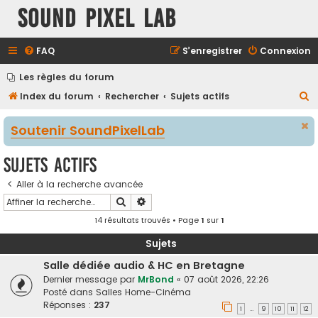
Sound Pixel Lab
FAQ
S’enregistrer
Connexion
Les règles du forum
R
Index du forum
Rechercher
Sujets actifs
e
Soutenir SoundPixelLab
c
h
Sujets actifs
e
Aller à la recherche avancée
r
Rechercher
Recherche avancée
c
14 résultats trouvés • Page
1
sur
1
h
e
Sujets
r
Salle dédiée audio & HC en Bretagne
Dernier message par
MrBond
«
07 août 2026, 22:26
Posté dans
Salles Home-Cinéma
Réponses :
237
1
9
10
11
12
…