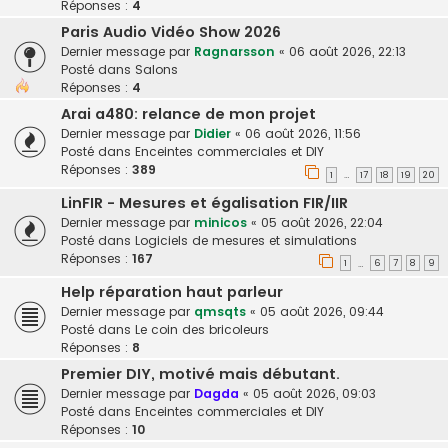
Réponses :
4
Paris Audio Vidéo Show 2026
Dernier message par
Ragnarsson
«
06 août 2026, 22:13
Posté dans
Salons
Réponses :
4
Arai a480: relance de mon projet
Dernier message par
Didier
«
06 août 2026, 11:56
Posté dans
Enceintes commerciales et DIY
Réponses :
389
1
17
18
19
20
…
LinFIR - Mesures et égalisation FIR/IIR
Dernier message par
minicos
«
05 août 2026, 22:04
Posté dans
Logiciels de mesures et simulations
Réponses :
167
1
6
7
8
9
…
Help réparation haut parleur
Dernier message par
qmsqts
«
05 août 2026, 09:44
Posté dans
Le coin des bricoleurs
Réponses :
8
Premier DIY, motivé mais débutant.
Dernier message par
Dagda
«
05 août 2026, 09:03
Posté dans
Enceintes commerciales et DIY
Réponses :
10