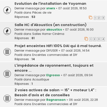
Evolution de l'installation de Yoyoman
Dernier message par
xnwrx
«
07 août 2026, 18:50
Posté dans
Pièces de vie
Réponses :
53
1
2
3
Salle HC d'Akoustics (en construction)
Dernier message par
akoustics
«
07 août 2026, 16:00
Posté dans
Salles Home-Cinéma
Réponses :
61
1
2
3
4
Projet enceintes HIFI 100% DAI qui à mal tourné.
Dernier message par
DIYUSER
«
07 août 2026, 14:54
Posté dans
Enceintes commerciales et DIY
Réponses :
14
L'impédance de rayonnement, toujours et
encore ...
Dernier message par
Elgrosso
«
07 août 2026, 09:04
Posté dans
Acoustique
Réponses :
1
2 voies actives de salon — 15" + moteur 1,4" :
Besoin d'avis et de conseilles
Dernier message par
Ragnarsson
«
06 août 2026, 22:28
Posté dans
Enceintes commerciales et DIY