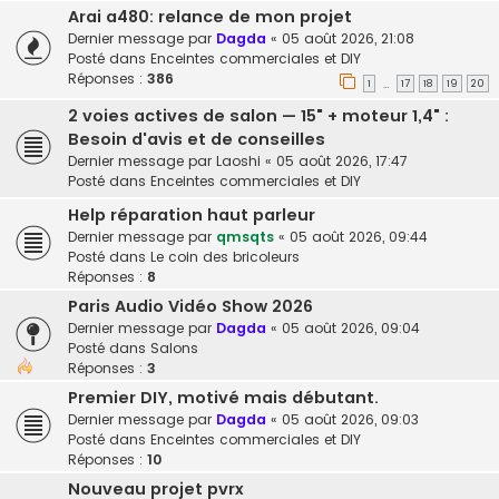
Arai a480: relance de mon projet
Dernier message par
Dagda
«
05 août 2026, 21:08
Posté dans
Enceintes commerciales et DIY
Réponses :
386
1
17
18
19
20
…
2 voies actives de salon — 15" + moteur 1,4" :
Besoin d'avis et de conseilles
Dernier message par
Laoshi
«
05 août 2026, 17:47
Posté dans
Enceintes commerciales et DIY
Help réparation haut parleur
Dernier message par
qmsqts
«
05 août 2026, 09:44
Posté dans
Le coin des bricoleurs
Réponses :
8
Paris Audio Vidéo Show 2026
Dernier message par
Dagda
«
05 août 2026, 09:04
Posté dans
Salons
Réponses :
3
Premier DIY, motivé mais débutant.
Dernier message par
Dagda
«
05 août 2026, 09:03
Posté dans
Enceintes commerciales et DIY
Réponses :
10
Nouveau projet pvrx