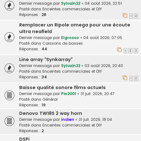
Dernier message par
Sylvain22
«
04 août 2026, 22:51
Posté dans
Enceintes commerciales et DIY
Réponses :
28
1
2
Remplacer un Ripole omega pour une écoute
ultra neafield
Dernier message par
Elgrosso
«
04 août 2026, 07:05
Posté dans
Caissons de basses
Réponses :
44
1
2
3
Line array "Synkarray"
Dernier message par
Sylvain22
«
03 août 2026, 20:40
Posté dans
Enceintes commerciales et DIY
Réponses :
34
1
2
Baisse qualité sonore films actuels
Dernier message par
Pio2001
«
31 juil. 2026, 20:47
Posté dans
Général
Réponses :
19
Denovo TW18S 2 way horn
Dernier message par
Indien
«
31 juil. 2026, 18:04
Posté dans
Enceintes commerciales et DIY
Réponses :
2
DSPi