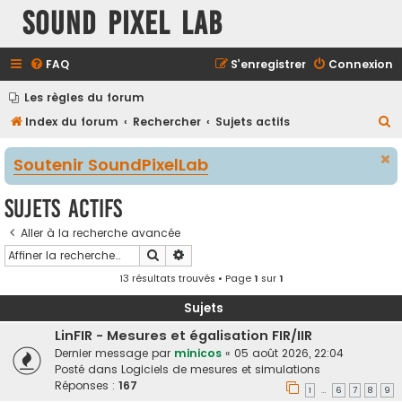
Sound Pixel Lab
FAQ
S’enregistrer
Connexion
Les règles du forum
R
Index du forum
Rechercher
Sujets actifs
e
Soutenir SoundPixelLab
c
h
Sujets actifs
e
Aller à la recherche avancée
r
Rechercher
Recherche avancée
c
13 résultats trouvés • Page
1
sur
1
h
e
Sujets
r
LinFIR - Mesures et égalisation FIR/IIR
Dernier message par
minicos
«
05 août 2026, 22:04
Posté dans
Logiciels de mesures et simulations
Réponses :
167
1
6
7
8
9
…