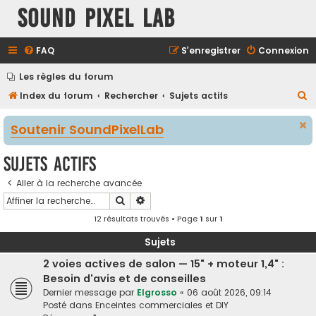
Sound Pixel Lab
FAQ
S’enregistrer
Connexion
Les règles du forum
R
Index du forum
Rechercher
Sujets actifs
e
Soutenir SoundPixelLab
c
h
Sujets actifs
e
Aller à la recherche avancée
r
Rechercher
Recherche avancée
c
12 résultats trouvés • Page
1
sur
1
h
e
Sujets
r
2 voies actives de salon — 15" + moteur 1,4" :
Besoin d'avis et de conseilles
Dernier message par
Elgrosso
«
06 août 2026, 09:14
Posté dans
Enceintes commerciales et DIY