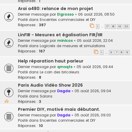
Réponses :
1
Arai a480: relance de mon projet
Dernier message par
Elgrosso
«
06 août 2026, 08:50
Posté dans
Enceintes commerciales et DIY
Réponses :
387
1
17
18
19
20
…
LinFIR - Mesures et égalisation FIR/IIR
Dernier message par
minicos
«
05 août 2026, 22:04
Posté dans
Logiciels de mesures et simulations
Réponses :
167
1
6
7
8
9
…
Help réparation haut parleur
Dernier message par
qmsqts
«
05 août 2026, 09:44
Posté dans
Le coin des bricoleurs
Réponses :
8
Paris Audio Vidéo Show 2026
Dernier message par
Dagda
«
05 août 2026, 09:04
Posté dans
Salons
Réponses :
3
Premier DIY, motivé mais débutant.
Dernier message par
Dagda
«
05 août 2026, 09:03
Posté dans
Enceintes commerciales et DIY
Réponses :
10