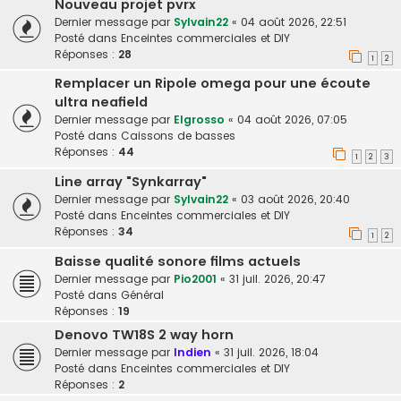
Nouveau projet pvrx
Dernier message par
Sylvain22
«
04 août 2026, 22:51
Posté dans
Enceintes commerciales et DIY
Réponses :
28
1
2
Remplacer un Ripole omega pour une écoute
ultra neafield
Dernier message par
Elgrosso
«
04 août 2026, 07:05
Posté dans
Caissons de basses
Réponses :
44
1
2
3
Line array "Synkarray"
Dernier message par
Sylvain22
«
03 août 2026, 20:40
Posté dans
Enceintes commerciales et DIY
Réponses :
34
1
2
Baisse qualité sonore films actuels
Dernier message par
Pio2001
«
31 juil. 2026, 20:47
Posté dans
Général
Réponses :
19
Denovo TW18S 2 way horn
Dernier message par
Indien
«
31 juil. 2026, 18:04
Posté dans
Enceintes commerciales et DIY
Réponses :
2