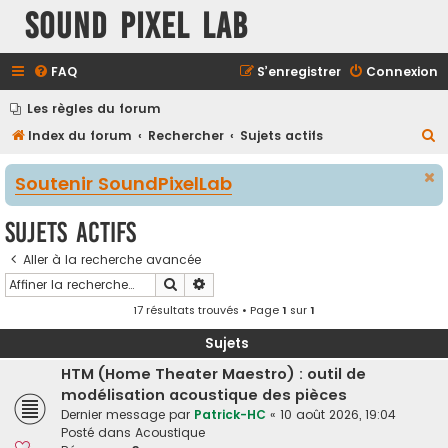
Sound Pixel Lab
FAQ
S’enregistrer
Connexion
Les règles du forum
R
Index du forum
Rechercher
Sujets actifs
e
Soutenir SoundPixelLab
c
h
Sujets actifs
e
Aller à la recherche avancée
r
Rechercher
Recherche avancée
c
17 résultats trouvés • Page
1
sur
1
h
e
Sujets
r
HTM (Home Theater Maestro) : outil de
modélisation acoustique des pièces
Dernier message par
Patrick-HC
«
10 août 2026, 19:04
Posté dans
Acoustique