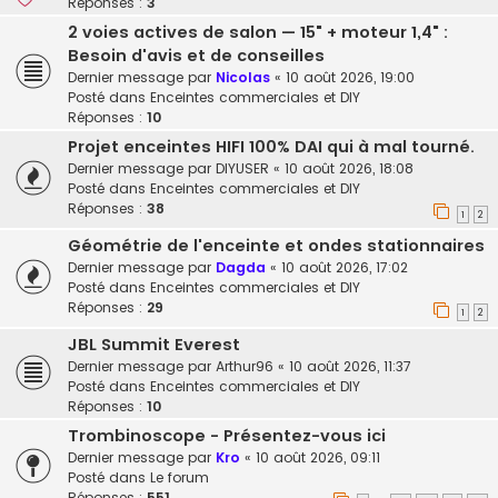
Réponses :
3
2 voies actives de salon — 15" + moteur 1,4" :
Besoin d'avis et de conseilles
Dernier message par
Nicolas
«
10 août 2026, 19:00
Posté dans
Enceintes commerciales et DIY
Réponses :
10
Projet enceintes HIFI 100% DAI qui à mal tourné.
Dernier message par
DIYUSER
«
10 août 2026, 18:08
Posté dans
Enceintes commerciales et DIY
Réponses :
38
1
2
Géométrie de l'enceinte et ondes stationnaires
Dernier message par
Dagda
«
10 août 2026, 17:02
Posté dans
Enceintes commerciales et DIY
Réponses :
29
1
2
JBL Summit Everest
Dernier message par
Arthur96
«
10 août 2026, 11:37
Posté dans
Enceintes commerciales et DIY
Réponses :
10
Trombinoscope - Présentez-vous ici
Dernier message par
Kro
«
10 août 2026, 09:11
Posté dans
Le forum
Réponses :
551