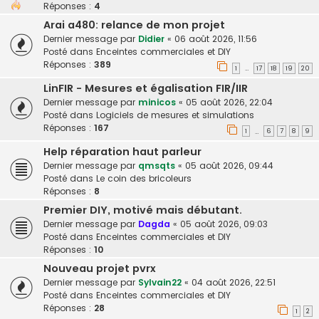
Réponses :
4
Arai a480: relance de mon projet
Dernier message par
Didier
«
06 août 2026, 11:56
Posté dans
Enceintes commerciales et DIY
Réponses :
389
1
17
18
19
20
…
LinFIR - Mesures et égalisation FIR/IIR
Dernier message par
minicos
«
05 août 2026, 22:04
Posté dans
Logiciels de mesures et simulations
Réponses :
167
1
6
7
8
9
…
Help réparation haut parleur
Dernier message par
qmsqts
«
05 août 2026, 09:44
Posté dans
Le coin des bricoleurs
Réponses :
8
Premier DIY, motivé mais débutant.
Dernier message par
Dagda
«
05 août 2026, 09:03
Posté dans
Enceintes commerciales et DIY
Réponses :
10
Nouveau projet pvrx
Dernier message par
Sylvain22
«
04 août 2026, 22:51
Posté dans
Enceintes commerciales et DIY
Réponses :
28
1
2