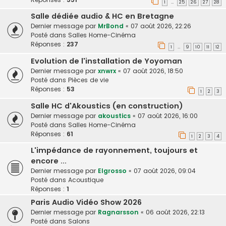
1
25
26
27
28
…
Salle dédiée audio & HC en Bretagne
Dernier message par
MrBond
«
07 août 2026, 22:26
Posté dans
Salles Home-Cinéma
Réponses :
237
1
9
10
11
12
…
Evolution de l'installation de Yoyoman
Dernier message par
xnwrx
«
07 août 2026, 18:50
Posté dans
Pièces de vie
Réponses :
53
1
2
3
Salle HC d'Akoustics (en construction)
Dernier message par
akoustics
«
07 août 2026, 16:00
Posté dans
Salles Home-Cinéma
Réponses :
61
1
2
3
4
L'impédance de rayonnement, toujours et
encore ...
Dernier message par
Elgrosso
«
07 août 2026, 09:04
Posté dans
Acoustique
Réponses :
1
Paris Audio Vidéo Show 2026
Dernier message par
Ragnarsson
«
06 août 2026, 22:13
Posté dans
Salons