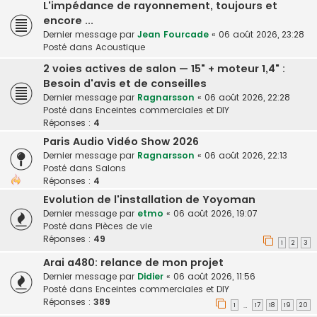
L'impédance de rayonnement, toujours et
encore ...
Dernier message par
Jean Fourcade
«
06 août 2026, 23:28
Posté dans
Acoustique
2 voies actives de salon — 15" + moteur 1,4" :
Besoin d'avis et de conseilles
Dernier message par
Ragnarsson
«
06 août 2026, 22:28
Posté dans
Enceintes commerciales et DIY
Réponses :
4
Paris Audio Vidéo Show 2026
Dernier message par
Ragnarsson
«
06 août 2026, 22:13
Posté dans
Salons
Réponses :
4
Evolution de l'installation de Yoyoman
Dernier message par
etmo
«
06 août 2026, 19:07
Posté dans
Pièces de vie
Réponses :
49
1
2
3
Arai a480: relance de mon projet
Dernier message par
Didier
«
06 août 2026, 11:56
Posté dans
Enceintes commerciales et DIY
Réponses :
389
1
17
18
19
20
…