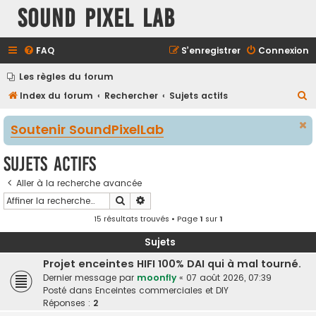
Sound Pixel Lab
FAQ
S’enregistrer
Connexion
Les règles du forum
R
Index du forum
Rechercher
Sujets actifs
e
Soutenir SoundPixelLab
c
h
Sujets actifs
e
Aller à la recherche avancée
r
Rechercher
Recherche avancée
c
15 résultats trouvés • Page
1
sur
1
h
e
Sujets
r
Projet enceintes HIFI 100% DAI qui à mal tourné.
Dernier message par
moonfly
«
07 août 2026, 07:39
Posté dans
Enceintes commerciales et DIY
Réponses :
2