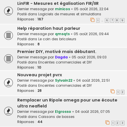
LinFIR - Mesures et égalisation FIR/IIR
Dernier message par
minicos
«
05 août 2026, 22:04
Posté dans
Logiciels de mesures et simulations
Réponses :
167
1
6
7
8
9
…
Help réparation haut parleur
Dernier message par
qmsqts
«
05 août 2026, 09:44
Posté dans
Le coin des bricoleurs
Réponses :
8
Premier DIY, motivé mais débutant.
Dernier message par
Dagda
«
05 août 2026, 09:03
Posté dans
Enceintes commerciales et DIY
Réponses :
10
Nouveau projet pvrx
Dernier message par
Sylvain22
«
04 août 2026, 22:51
Posté dans
Enceintes commerciales et DIY
Réponses :
28
1
2
Remplacer un Ripole omega pour une écoute
ultra neafield
Dernier message par
Elgrosso
«
04 août 2026, 07:05
Posté dans
Caissons de basses
Réponses :
44
1
2
3